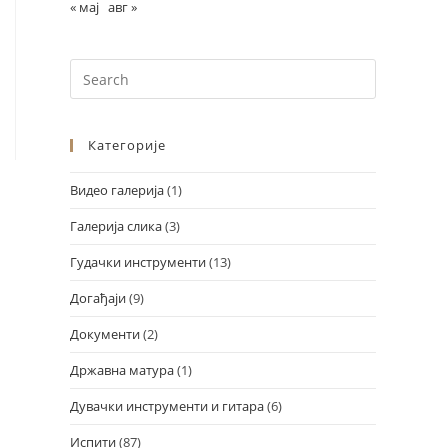
« мај
авг »
Категорије
Видео галерија
(1)
Галерија слика
(3)
Design by Marko Đorđević
Гудачки инструменти
(13)
Догађаји
(9)
Документи
(2)
Државна матура
(1)
Дувачки инструменти и гитара
(6)
Испити
(87)