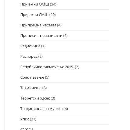
Пријемни ОМШ
(34)
Пријемни СМШ
(20)
Припремна настава
(4)
Прописи – правни акти
(2)
Радионице
(1)
Распоред
(2)
Републичко такмичење 2019.
(2)
Соло певање
(5)
Такмичења
(8)
Теоретски одсек
(3)
Традиционална музика
(4)
Упис
(27)
ФУК
(1)