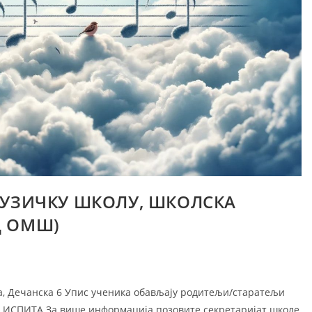
МУЗИЧКУ ШКОЛУ, ШКОЛСКА
ед ОМШ)
сова, Дечанска 6 Упис ученика обављају родитељи/старатељи
 ИСПИТА За више информација позовите секретаријат школе