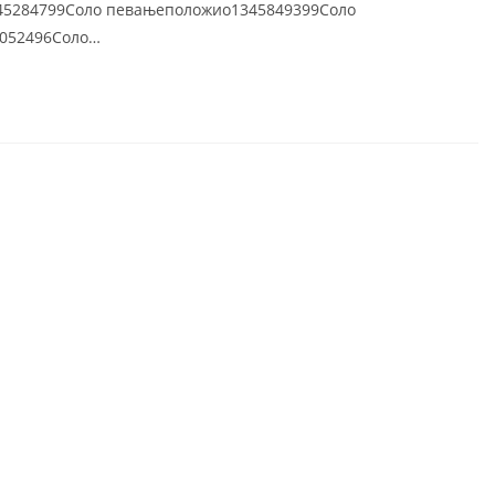
45284799Соло певањеположио1345849399Соло
052496Соло…
ad