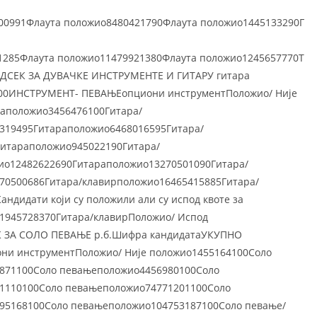
00991Флаута положио8480421790Флаута положио1445133290Г
1285Флаута положио11479921380Флаута положио1245657770Т
ОДСЕК ЗА ДУВАЧКЕ ИНСТРУМЕНТЕ И ГИТАРУ гитара
100ИНСТРУМЕНТ- ПЕВАЊЕопциони инструментПоложио/ Није
аположио3456476100Гитара/
319495Гитараположио6468016595Гитара/
итараположио945022190Гитара/
Актуелности
Галерија
о12482622690Гитараположио13270501090Гитара/
Календар дешавања
Документи
70500686Гитара/клавирположио16465415885Гитара/
а
Распоред часова ОМШ
Прописи
дидати који су положили али су испод квоте за
е1945728370Гитара/клавирПоложио/ Испод
на
Распоред часова СМШ
Јавне набавке
ЕК ЗА СОЛО ПЕВАЊЕ р.б.Шифра кандидатаУКУПНО
а
и инструментПоложио/ Није положио1455164100Соло
871100Соло певањеположио4456980100Соло
 музика
1110100Соло певањеположио74771201100Соло
а настава
95168100Соло певањеположио104753187100Соло певање/