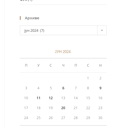
Архиве
јун 2024 (7)
ЈУН 2024.
Информације
П
У
С
Ч
П
С
Н
Политика приватности
1
2
+381 11 3243 538
3
4
5
6
7
8
9
10
11
12
13
14
15
16
sekretarijat@mokranjacbg.rs
17
18
19
20
21
22
23
Дечанска 6, 11000, Београд,
24
25
26
27
28
29
30
Крунска 8, 11000, Београд