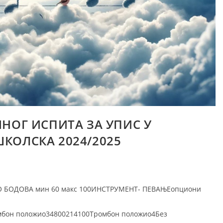
НОГ ИСПИТА ЗА УПИС У
КОЛСКА 2024/2025
 БОДОВА мин 60 макс 100ИНСТРУМЕНТ- ПЕВАЊЕопциони
мбон положио34800214100Тромбон положио4Без