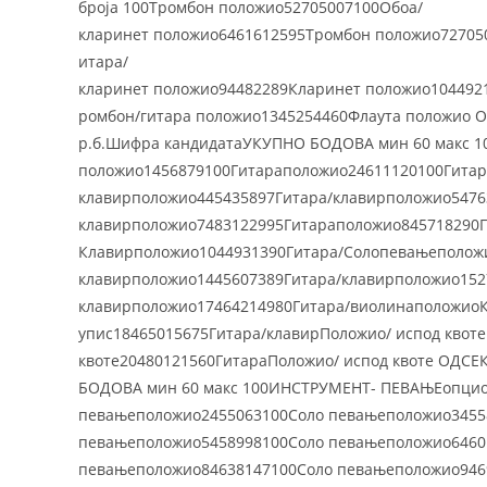
броја 100Тромбон положио52705007100Обоа/
кларинет положио6461612595Тромбон положио72705
итара/
кларинет положио94482289Кларинет положио104492
ромбон/гитара положио1345254460Флаута положио 
р.б.Шифра кандидатаУКУПНО БОДОВА мин 60 макс 
положио1456879100Гитараположио24611120100Гитар
клавирположио445435897Гитара/клавирположио5476
клавирположио7483122995Гитараположио845718290Г
Почетна
Одсеци
Клавирположио1044931390Гитара/Солопевањеположи
Историјат
Теоретски
клавирположио1445607389Гитара/клавирположио152
Ст. Ст. Мокрањац
Клавир и харф
клавирположио17464214980Гитара/виолинаположиоКан
упис18465015675Гитара/клавирПоложио/ испод квот
Школовање
Гудачи и камер
квоте20480121560ГитараПоложио/ испод квоте ОДС
Организација школе
Дувачи и гитар
БОДОВА мин 60 макс 100ИНСТРУМЕНТ- ПЕВАЊЕопцион
Активи и тимови
Соло певање
певањеположио2455063100Соло певањеположио3455
Традиционална
певањеположио5458998100Соло певањеположио6460
Општеобразовн
певањеположио84638147100Соло певањеположио946