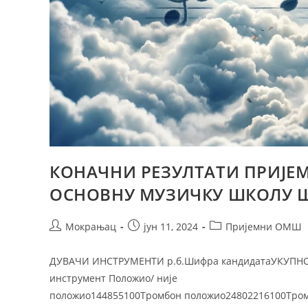
КОНАЧНИ РЕЗУЛТАТИ ПРИЈЕМ
ОСНОВНУ МУЗИЧКУ ШКОЛУ Ш
Мокрањац
јун 11, 2024
Пријемни ОМШ
ДУВАЧИ ИНСТРУМЕНТИ р.б.Шифра кандидатаУКУПНО
инструмент Положио/ није
положио144855100Тромбон положио24802216100Тро