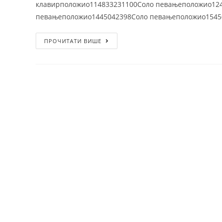
клавирположио114833231100Соло певањеположио12
ПРАТИТЕ НАС
певањеположио1445042398Соло певањеположио1545
ПРОЧИТАТИ ВИШЕ
Copyright 2024. - Muzička škola Mokranjac - Beogr