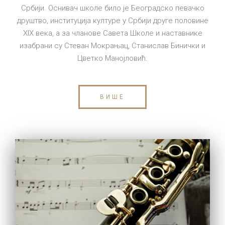
Србији. Оснивач школе било је Београдско певачко
друштво, институција културе у Србији друге половине
XIX века, а за чланове Савета Школе и наставнике
изабрани су Стеван Мокрањац, Станислав Бинички и
Цветко Манојловић.
ВИШЕ