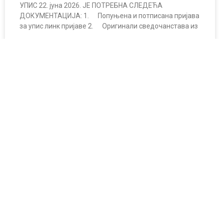
УПИС 22. јуна 2026. ЈЕ ПОТРЕБНА СЛЕДЕЋА
ДОКУМЕНТАЦИЈА: 1. Попуњена и потписана пријава
за упис линк пријаве 2. Оригинали сведочанстава из
ПРОЧИТАТИ ВИШЕ »
јун 16, 2026
УПИС