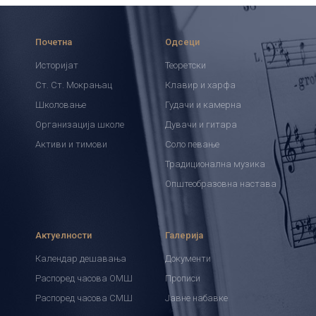
Почетна
Одсеци
Историјат
Теоретски
Ст. Ст. Мокрањац
Клавир и харфа
Школовање
Гудачи и камерна
Организација школе
Дувачи и гитара
Активи и тимови
Соло певање
Традиционална музика
Општеобразовна настава
Актуелности
Галерија
Календар дешавања
Документи
Распоред часова ОМШ
Прописи
Распоред часова СМШ
Јавне набавке