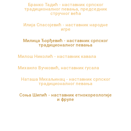
Бранко Тадић - наставник српског
традиционалног певања, председник
стручног већа
Илија Спасојевић - наставник народне
игре
Милица Ђорђевић - наставник српског
традиционалног певања
Милош Николић - наставник кавала
Михаило Вучковић, наставник гусала
Наташа Михаљинац - наставник српског
традиционалног певања
Соња Шипић - наставник етнокореологије
и фруле