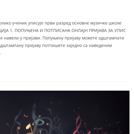
Уколико ученик уписује први разред основне музичке школе
АЦИЈА 1. ПОПУЊЕНА И ПОТПИСАНА ОНЛАЈН ПРИЈАВА ЗА УПИС
сте навели у пријави. Попуњену пријаву можете одштампати
 одштампану пријаву потпишете заједно са наведеним
…