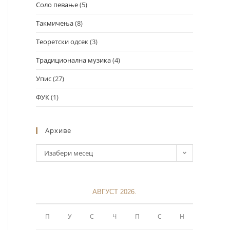
Соло певање
(5)
Такмичења
(8)
Теоретски одсек
(3)
Традиционална музика
(4)
Упис
(27)
ФУК
(1)
Архиве
Изабери месец
АВГУСТ 2026.
П
У
С
Ч
П
С
Н