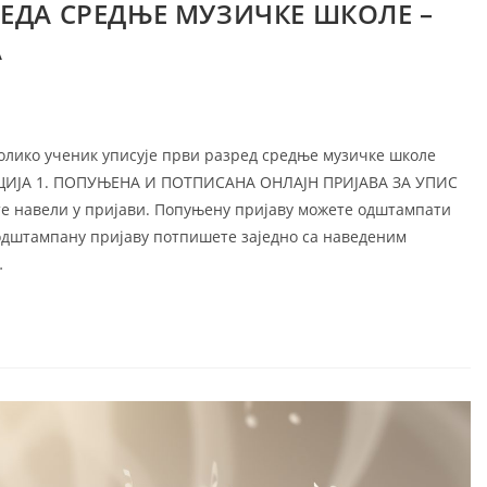
ЗРЕДА СРЕДЊЕ МУЗИЧКЕ ШКОЛЕ –
А
Уколико ученик уписује први разред средње музичке школе
АЦИЈА 1. ПОПУЊЕНА И ПОТПИСАНА ОНЛАЈН ПРИЈАВА ЗА УПИС
сте навели у пријави. Попуњену пријаву можете одштампати
 одштампану пријаву потпишете заједно са наведеним
…