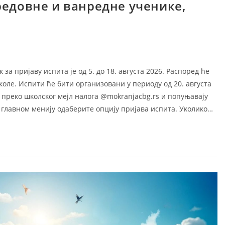
редовне и ванредне ученике,
а пријаву испита је од 5. до 18. августа 2026. Распоред ће
школе. Испити ће бити организовани у периоду од 20. августа
 преко школског мејл налога @mokranjacbg.rs и попуњавају
 главном менију одаберите oпцију пријава испита. Уколико…