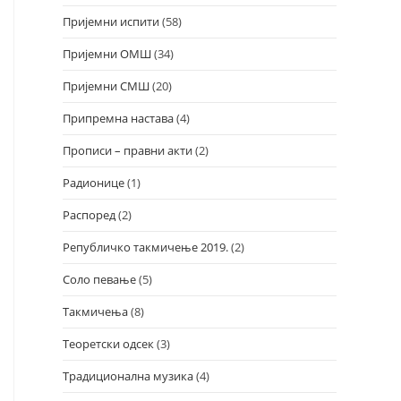
Пријемни испити
(58)
Пријемни ОМШ
(34)
Пријемни СМШ
(20)
Припремна настава
(4)
Прописи – правни акти
(2)
Радионице
(1)
Распоред
(2)
Републичко такмичење 2019.
(2)
Соло певање
(5)
Такмичења
(8)
Теоретски одсек
(3)
Традиционална музика
(4)