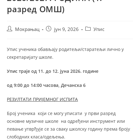
разред ОМШ)
Мокрањац
јун 9, 2026
Упис
Упис ученика обављају родитељи/старатељи лично у
секретаријату школе.
Упис траје од 11. до 12. јуна 2026. године
од 9:00 до 14:00 часова, Дечанска 6
РЕЗУЛТАТИ ПРИЈЕМНОГ ИСПИТА
Број ученика који се могу уписати у први разред
основне музичке школе на одређени инструмент или
певање утврђује се за сваку школску годину према броју
слободних класа/одељења.