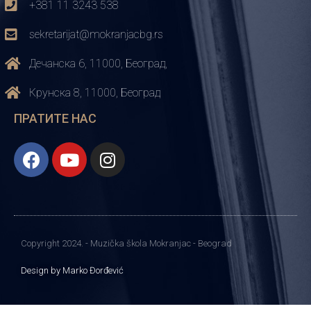
+381 11 3243 538
sekretarijat@mokranjacbg.rs
Дечанска 6, 11000, Београд,
Крунска 8, 11000, Београд
ПРАТИТЕ НАС
Copyright 2024. - Muzička škola Mokranjac - Beograd
Design by Marko Đorđević