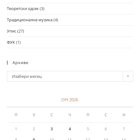
Теоретски одсек
(3)
Традиционална музика
(4)
Упис
(27)
ФУК
(1)
Архиве
Изабери месец
ЈУН 2026.
П
У
С
Ч
П
С
Н
1
2
3
4
5
6
7
8
9
10
11
12
13
14