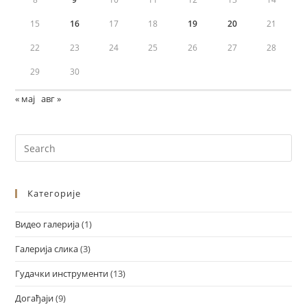
15
16
17
18
19
20
21
22
23
24
25
26
27
28
29
30
« мај
авг »
Категорије
Видео галерија
(1)
Галерија слика
(3)
Гудачки инструменти
(13)
Догађаји
(9)