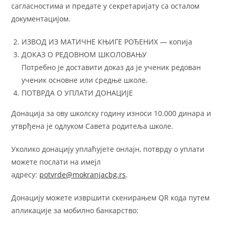
сагласностима и предате у секретаријату са осталом
документацијом.
ИЗВОД ИЗ МАТИЧНЕ КЊИГЕ РОЂЕНИХ — копија
ДОКАЗ О РЕДОВНОМ ШКОЛОВАЊУ
Потребно је доставити доказ да је ученик редован
ученик основне или средње школе.
ПОТВРДА О УПЛАТИ ДОНАЦИЈЕ
Донација за ову школску годину износи 10.000 динара и
утврђена је одлуком Савета родитеља школе.
Уколико донацију уплаћујете онлајн, потврду о уплати
можете послати на имејл
адресу:
potvrde@mokranjacbg.rs
.
Донацију можете извршити скенирањем QR кода путем
апликације за мобилно банкарство: