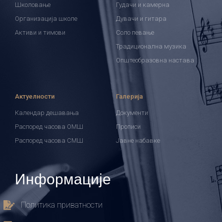
Школовање
Гудачи и камерна
Организација школе
Дувачи и гитара
Активи и тимови
Соло певање
Традиционална музика
Општеобразовна настава
Актуелности
Галерија
Календар дешавања
Документи
Распоред часова ОМШ
Прописи
Распоред часова СМШ
Јавне набавке
Информације
Политика приватности