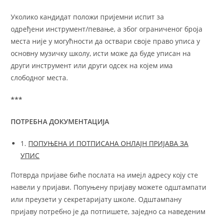
Уколико кандидат положи пријемни испит за
одређени инструмент/певање, а због ограниченог броја
места није у могућности да оствари своје право уписа у
основну музичку школу, исти може да буде уписан на
други инструмент или други одсек на којем има
слободног места.
***
ПОТРЕБНА
ДОКУМЕНТА
ЦИЈА
1.
ПОПУЊЕНА И ПОТПИСАНА ОНЛАЈН ПРИЈАВА ЗА
УПИС
Потврда пријаве биће послата на имејл адресу коју сте
навели у пријави. Попуњену пријаву можете одштампати
или преузети у секретаријату школе. Одштампану
пријаву потребно је да потпишете, заједно са наведеним