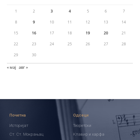
1
2
3
4
5
6
7
8
9
10
11
12
13
14
15
16
17
18
19
20
21
22
23
24
25
26
27
28
29
30
« мај
авг »
Почетна
Одсеци
Историјат
Теоретски
Ст. Ст. Мокрањац
Клавир и харфа