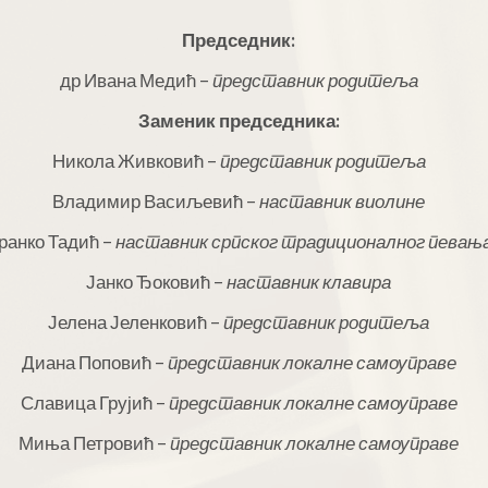
Председник:
др Ивана Медић –
представник родитеља
Заменик председника:
Никола Живковић –
представник родитеља
Владимир Васиљевић –
наставник виолине
ранко Тадић –
наставник српског традиционалног певањ
Јанко Ђоковић –
наставник клавира
Јелена Јеленковић –
представник родитеља
Диана Поповић –
представник локалне самоуправе
Славица Грујић –
представник локалне самоуправе
Миња Петровић –
представник локалне самоуправе