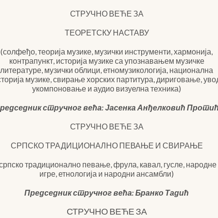
СТРУЧНО ВЕЋЕ ЗА
ТЕОРЕТСКУ НАСТАВУ
(солфеђо, теорија музике, музички инструменти, хармонија,
контрапункт, историја музике са упознавањем музичке
литературе, музички облици, етномузикологија, национална
сторија музике, свирање хорских партитура, дириговање, уво
укомпоновање и аудио визуелна техника)
редседник стручног већа: Јасенка Анђелковић Проти
СТРУЧНО ВЕЋЕ ЗА
СРПСКО ТРАДИЦИОНАЛНО ПЕВАЊЕ И СВИРАЊЕ
(српско традиционално певање, фрула, кавал, гусле, народне
игре, етнологија и народни ансамбли)
Председник стручног већа: Бранко Тадић
СТРУЧНО ВЕЋЕ ЗА