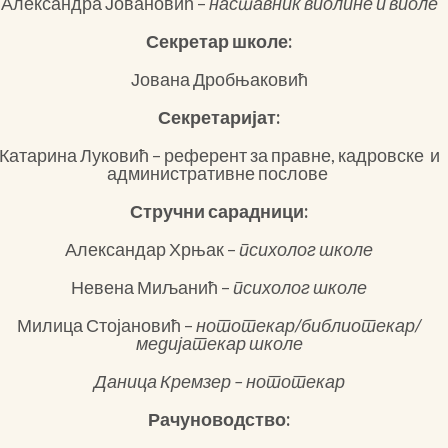
Александра Јовановић
–
наставник виолине и виоле
Секретар школе:
Јована Дробњаковић
Секретаријат:
Катарина Луковић – референт за правне, кадровске и
административне послове
Стручни сарадници:
Александар Хрњак –
психолог школе
Невена Миљанић –
психолог школе
Милица Стојановић –
нототекар/библиотекар/
медијатекар школе
Даница Кремзер – нототекар
Рачуноводство: