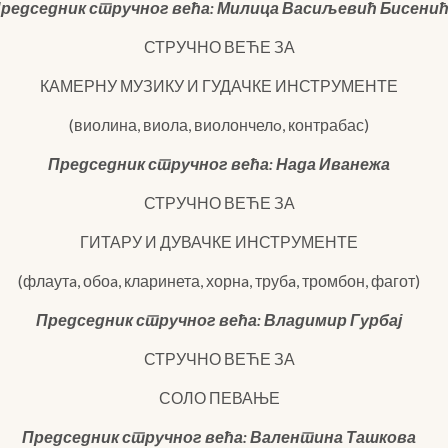
редседник стручног већа: Милица Васиљевић Бисени
СТРУЧНО ВЕЋЕ ЗА
КАМЕРНУ МУЗИКУ И ГУДАЧКЕ ИНСТРУМЕНТЕ
(виолина, виола, виолончелo, контрабас)
Председник стручног већа: Нада Иванежа
СТРУЧНО ВЕЋЕ ЗА
ГИТАРУ И ДУВАЧКЕ ИНСТРУМЕНТЕ
(флаутa, обоa, кларинета, хорнa, трубa, тромбон, фагот)
Председник стручног већа: Владимир Гурбај
СТРУЧНО ВЕЋЕ ЗА
СОЛО ПЕВАЊЕ
Председник стручног већа: Валентина Ташкова