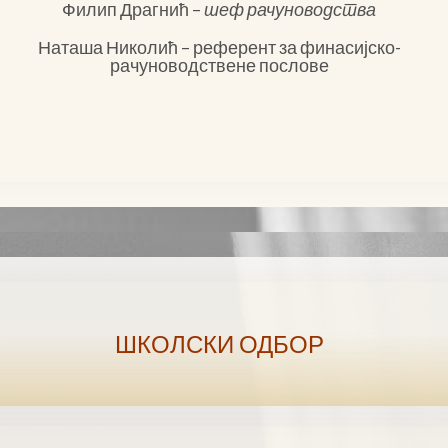
Филип Драгнић
–
шеф рачуноводства
Наташа Николић – референт за финасијско-
рачуноводствене послове
ШКОЛСКИ ОДБОР