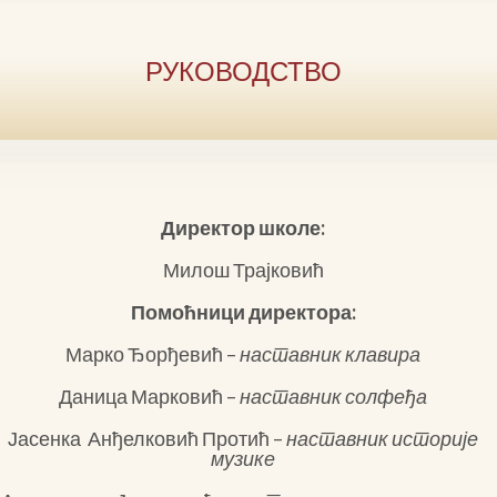
РУКОВОДСТВО
Директор школе:
Милош Трајковић
Помоћници директора:
Марко Ђорђевић –
наставник клавира
Даница Марковић –
наставник солфеђа
Јасенка Анђелковић Протић –
наставник историје
музике