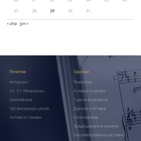
27
28
29
30
31
« апр
јун »
Почетна
Одсеци
Историјат
Теоретски
Ст. Ст. Мокрањац
Клавир и харфа
Школовање
Гудачи и камерна
Организација школе
Дувачи и гитара
Активи и тимови
Соло певање
Традиционална музика
Општеобразовна настава