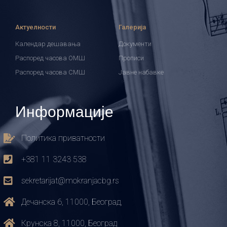
Актуелности
Галерија
Календар дешавања
Документи
Распоред часова ОМШ
Прописи
Распоред часова СМШ
Јавне набавке
Информације
Политика приватности
+381 11 3243 538
sekretarijat@mokranjacbg.rs
Дечанска 6, 11000, Београд,
Крунска 8, 11000, Београд