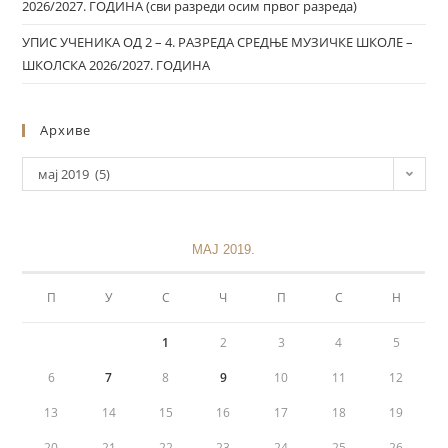
2026/2027. ГОДИНА (сви разреди осим првог разреда)
УПИС УЧЕНИКА ОД 2 – 4. РАЗРЕДА СРЕДЊЕ МУЗИЧКЕ ШКОЛЕ –
ШКОЛСКА 2026/2027. ГОДИНА
Архиве
мај 2019 (5)
МАЈ 2019.
П
У
С
Ч
П
С
Н
1
2
3
4
5
6
7
8
9
10
11
12
13
14
15
16
17
18
19
20
21
22
23
24
25
26