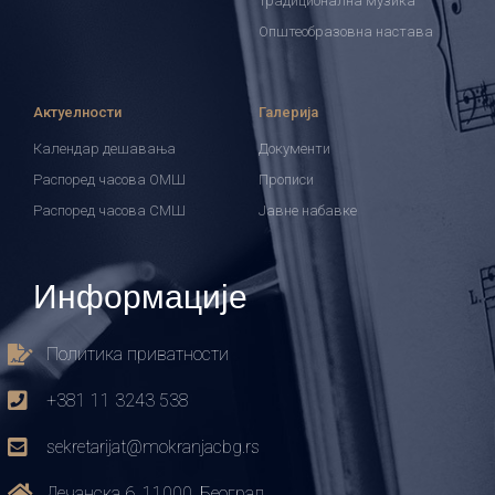
Традиционална музика
Општеобразовна настава
Актуелности
Галерија
Календар дешавања
Документи
Распоред часова ОМШ
Прописи
Распоред часова СМШ
Јавне набавке
Информације
Политика приватности
+381 11 3243 538
sekretarijat@mokranjacbg.rs
Дечанска 6, 11000, Београд,