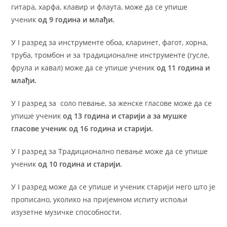
гитара, харфа, клавир и флаута, може да се упише
ученик
од 9 година и млађи.
У I разред за инструменте обоа, кларинет, фагот, хорна,
труба, тромбон и за традиционалне инструменте (гусле,
фрула и кавал) може да се упише ученик
од 11 година и
млађи.
У I разред за соло певање, за женске гласове може да се
упише ученик
од 13 година и старији а за мушке
гласове ученик од 16 година и старији.
У I разред за Традиционално певање може да се упише
ученик
од 10 година и старији.
У I разред може да се упише и ученик старији него што је
прописано, уколико на пријемном испиту испољи
изузетне музичке способности.