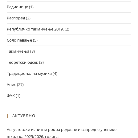
Радионице
(1)
Распоред
(2)
Републичко такмичење 2019.
(2)
Соло певање
(5)
Такмичења
(8)
Теоретски одсек
(3)
Традиционална музика
(4)
Упис
(27)
ФУК
(1)
АКТУЕЛНО
Августовски испитни рок за редовне и ванредне ученике,
школска 2025/2026. година