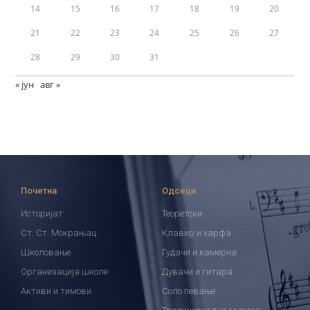
14
15
16
17
18
19
20
21
22
23
24
25
26
27
28
29
30
31
« јун
авг »
Почетна
Одсеци
Историјат
Теоретски
Ст. Ст. Мокрањац
Клавир и харфа
Школовање
Гудачи и камерна
Организација школе
Дувачи и гитара
Активи и тимови
Соло певање