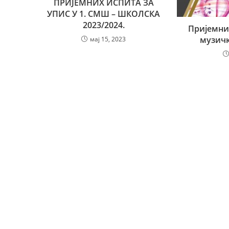
ПРИЈЕМНИХ ИСПИТА ЗА
УПИС У 1. СМШ – ШКОЛСКА
2023/2024.
Пријемни
музичк
мај 15, 2023
Почетна
Одсеци
Историјат
Теоретски
Ст. Ст. Мокрањац
Клавир и харф
Школовање
Гудачи и камер
Организација школе
Дувачи и гитар
Активи и тимови
Соло певање
Традиционална
Општеобразовн