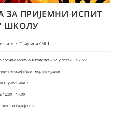
А ЗА ПРИЈЕМНИ ИСПИТ
У ШКОЛУ
 испити
/
Пријемни СМШ
 средњу музичку школу почиње у петак 8.4.2022.
едмете солфеђо и теорија музике
а 6, учионица 7
а 12:30 – 14:00
Снежана Радојевић