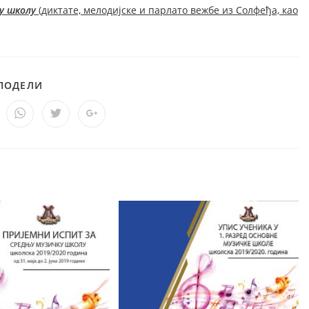
ку школу
(диктате, мелодијске и парлато вежбе из Солфеђа, као
ПОДЕЛИ