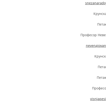
snezanarado
Крунска
Петак
Професор Неве
nevenajovan
Крунск
Пета
Петак
Профес
visnjapes