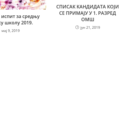
СПИСАК КАНДИДАТА КОЈИ
СЕ ПРИМАЈУ У 1. РАЗРЕД
 испит за средњу
ОМШ
у школу 2019.
јун 21, 2019
мај 9, 2019
Актуелности
Галерија
Календар дешавања
Документи
а
Распоред часова ОМШ
Прописи
на
Распоред часова СМШ
Јавне набавке
а
 музика
а настава