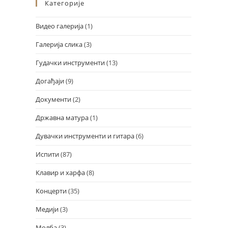
Категорије
Видео галерија
(1)
Галерија слика
(3)
Гудачки инструменти
(13)
Догађаји
(9)
Документи
(2)
Државна матура
(1)
Design by Marko Đorđević
Дувачки инструменти и гитара
(6)
Испити
(87)
Клавир и харфа
(8)
Концерти
(35)
Медији
(3)
Молба
(3)