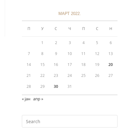
МАРТ 2022.
П
У
С
Ч
П
С
Н
1
2
3
4
5
6
7
8
9
10
11
12
13
Информације
14
15
16
17
18
19
20
21
22
23
24
25
26
27
Политика приватности
28
29
30
31
+381 11 3243 538
« јан
апр »
sekretarijat@mokranjacbg.rs
Дечанска 6, 11000, Београд,
Крунска 8, 11000, Београд