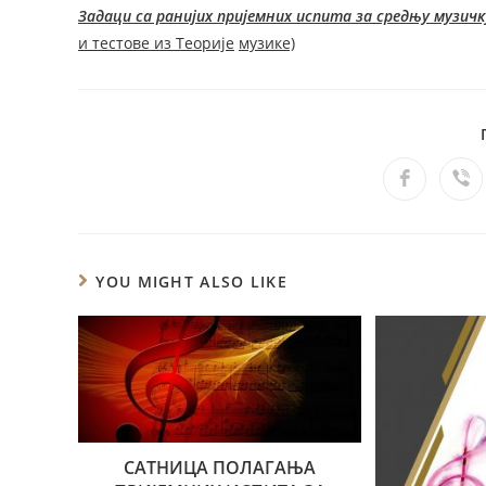
Задаци са ранијих пријемних испита за средњу музич
и тестове из Теорије
музике)
YOU MIGHT ALSO LIKE
САТНИЦА ПОЛАГАЊА