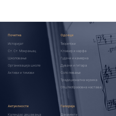
Почетна
Одсеци
Историјат
Теоретски
Ст. Ст. Мокрањац
Клавир и харфа
Школовање
Гудачи и камерна
Организација школе
Дувачи и гитара
Активи и тимови
Соло певање
Традиционална музика
Општеобразовна настава
Актуелности
Галерија
Календар дешавања
Документи