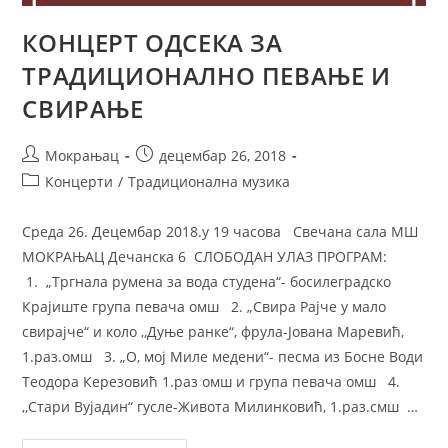
КОНЦЕРТ ОДСЕКА ЗА
ТРАДИЦИОНАЛНО ПЕВАЊЕ И
СВИРАЊЕ
Мокрањац
децембар 26, 2018
Концерти
/
Традиционална музика
Среда 26. Децембар 2018.у 19 часова Свечана сала МШ
МОКРАЊАЦ Дечанска 6 СЛОБОДАН УЛАЗ ПРОГРАМ:
1. „Тргнала румена за вода студена“- босилеградско
Крајиште група певача омш 2. „Свира Рајче у мало
свирајче“ и коло ,,Дуње ранке“, фрула-Јована Маревић,
1.раз.омш 3. „О, мој Миле медени“- песма из Босне Води
Теодора Керезовић 1.раз омш и група певача омш 4.
,,Стари Вујадин“ гусле-Живота Милинковић, 1.раз.смш …