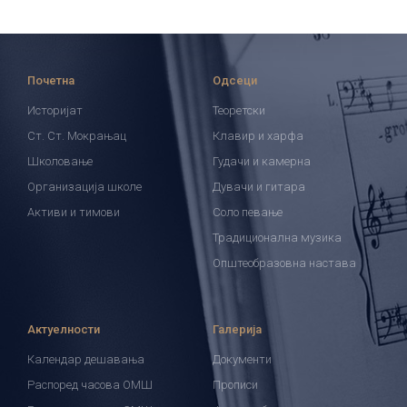
Почетна
Одсеци
Историјат
Теоретски
Ст. Ст. Мокрањац
Клавир и харфа
Школовање
Гудачи и камерна
Организација школе
Дувачи и гитара
Активи и тимови
Соло певање
Традиционална музика
Општеобразовна настава
Актуелности
Галерија
Календар дешавања
Документи
Распоред часова ОМШ
Прописи