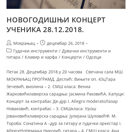
НОВОГОДИШЊИ КОНЦЕРТ
УЧЕНИКА 28.12.2018.
Мокрањац
децембар 26, 2018
Гудачки инструменти
/
Дувачки инструменти и
гитара
/
Клавир и харфа
/
Концерти
/
Одсеци
Петак 28. Децембар 2018.у 20 часова Свечана сала МШ
МОКРАЊАЦ ПРОГРАМД. Деспић: Вињете оп. 43цТара
Зечевић, виолина – 2. СМШ класа: Вениа
Жарковићклавирска сарадња: Јасмина РаковићA. Капуци:
Концерт за контрабас Де-дур I. Allegro moderatoЛазар
Новаковић, контрабас – 3. СМШкласа: Урош
Јовановићклавирска сарадња: Јулијана ШуловићФ. М.
Тороба: Сонатина А –дур за гитару и гудачки оркестар I.
AllegrettoНемања Николић, гитара – 4. СМШ класа: Ана