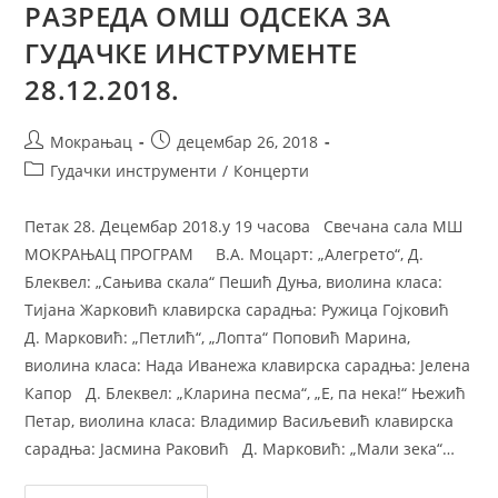
РАЗРЕДА ОМШ ОДСЕКА ЗА
ГУДАЧКЕ ИНСТРУМЕНТЕ
28.12.2018.
Мокрањац
децембар 26, 2018
Гудачки инструменти
/
Концерти
Петак 28. Децембар 2018.у 19 часова Свечана сала МШ
МОКРАЊАЦ ПРОГРАМ В.А. Моцарт: „Алегрето“, Д.
Блеквел: „Сањива скала“ Пешић Дуња, виолина класа:
Тијана Жарковић клавирска сарадња: Ружица Гојковић
Д. Марковић: „Петлић“, „Лопта“ Поповић Марина,
виолина класа: Нада Иванежа клавирска сарадња: Јелена
Капор Д. Блеквел: „Кларина песма“, „Е, па нека!“ Њежић
Петар, виолина класа: Владимир Васиљевић клавирска
сарадња: Јасмина Раковић Д. Марковић: „Мали зека“…