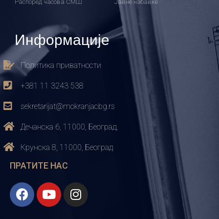
Распоред часова СМШ
Јавне набавке
Информације
Политика приватности
+381 11 3243 538
sekretarijat@mokranjacbg.rs
Дечанска 6, 11000, Београд,
Крунска 8, 11000, Београд
ПРАТИТЕ НАС