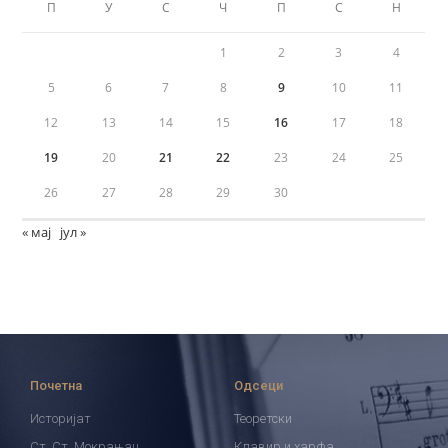
П
У
С
Ч
П
С
Н
1
2
3
4
5
6
7
8
9
10
11
12
13
14
15
16
17
18
19
20
21
22
23
24
25
26
27
28
29
30
« мај
јул »
Почетна
Одсеци
Историјат
Теоретски
Ст. Ст. Мокрањац
Клавир и харфа