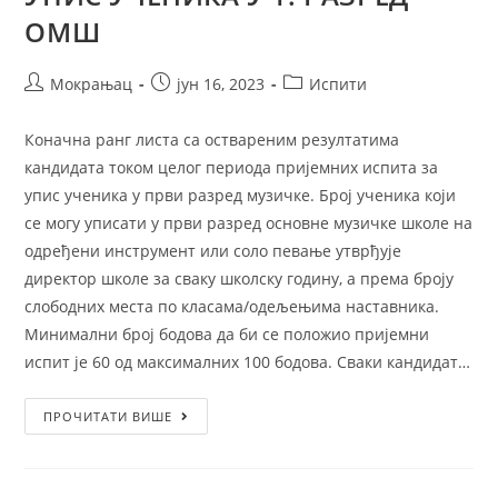
ОМШ
Мокрањац
јун 16, 2023
Испити
Коначна ранг листа са оствареним резултатима
кандидата током целог периода пријемних испита за
упис ученика у први разред музичке. Број ученика који
се могу уписати у први разред основне музичке школе на
одређени инструмент или соло певање утврђује
директор школе за сваку школску годину, а према броју
слободних места по класама/одељењима наставника.
Минимални број бодова да би се положио пријемни
испит је 60 од максималних 100 бодова. Сваки кандидат…
ПРОЧИТАТИ ВИШЕ