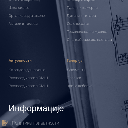
Школовање
Гудачи и камерна
Организација школе
Дувачи и гитара
Активи и тимови
Соло певање
Традиционална музика
Општеобразовна настава
Актуелности
Галерија
Календар дешавања
Документи
Распоред часова ОМШ
Прописи
Распоред часова СМШ
Јавне набавке
Информације
Политика приватности