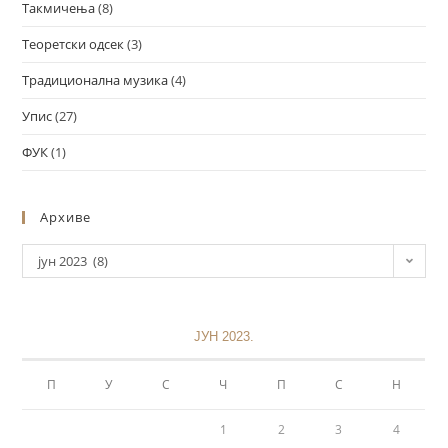
Такмичења
(8)
Теоретски одсек
(3)
Традиционална музика
(4)
Упис
(27)
ФУК
(1)
Архиве
јун 2023 (8)
ЈУН 2023.
П
У
С
Ч
П
С
Н
1
2
3
4