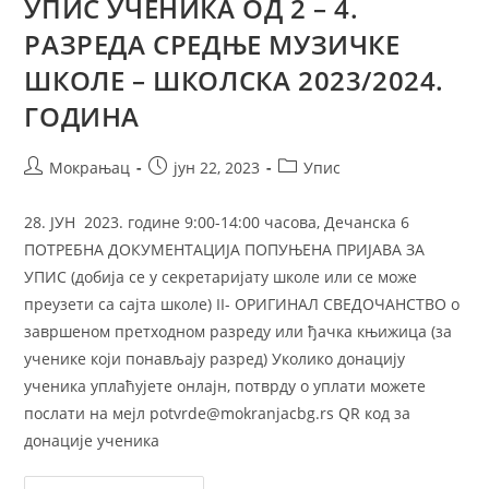
УПИС УЧЕНИКА ОД 2 – 4.
РАЗРЕДА СРЕДЊЕ МУЗИЧКЕ
ШКОЛЕ – ШКОЛСКА 2023/2024.
ГОДИНА
Мокрањац
јун 22, 2023
Упис
28. ЈУН 2023. године 9:00-14:00 часова, Дечанска 6
ПОТРЕБНА ДОКУМЕНТАЦИЈА ПОПУЊЕНА ПРИЈАВА ЗА
УПИС (добија се у секретаријату школе или се може
преузети са сајта школе) II- ОРИГИНАЛ СВЕДОЧАНСТВО о
завршеном претходном разреду или ђачка књижица (за
ученике који понављају разред) Уколико донацију
ученика уплаћујете онлајн, потврду о уплати можете
послати на мејл potvrdе@mokranjacbg.rs QR код за
донације ученика