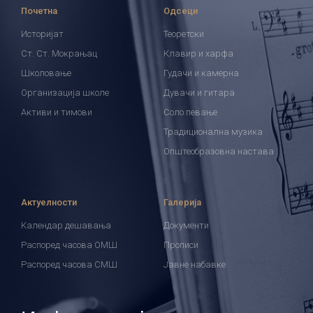
Почетна
Одсеци
Историјат
Теоретски
Ст. Ст. Мокрањац
Клавир и харфа
Школовање
Гудачи и камерна
Организација школе
Дувачи и гитара
Активи и тимови
Соло певање
Традиционална музика
Општеобразовна настава
Актуелности
Галерија
Календар дешавања
Документи
Распоред часова ОМШ
Прописи
Распоред часова СМШ
Јавне набавке