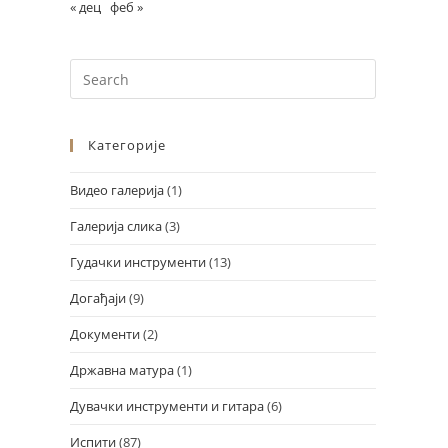
« дец
феб »
Категорије
Видео галерија
(1)
Галерија слика
(3)
Design by Marko Đorđević
Гудачки инструменти
(13)
Догађаји
(9)
Документи
(2)
Државна матура
(1)
Дувачки инструменти и гитара
(6)
Испити
(87)