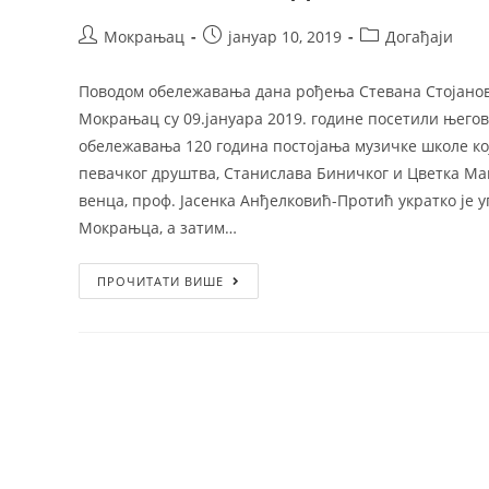
Мокрањац
јануар 10, 2019
Догађаји
Поводом обележавања дана рођења Стевана Стојано
Мокрањац су 09.јануара 2019. године посетили његов 
обележавања 120 година постојања музичке школе кој
певачког друштва, Станислава Биничког и Цветка Ма
венца, проф. Јасенка Анђелковић-Протић укратко је
Мокрањца, а затим…
ПРОЧИТАТИ ВИШЕ