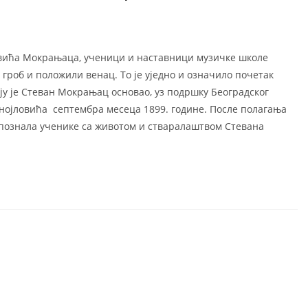
вића Мокрањаца, ученици и наставници музичке школе
гроб и положили венац. То је уједно и означило почетак
у је Стеван Мокрањац основао, уз подршку Београдског
нојловића септембра месеца 1899. године. После полагања
 упознала ученике са животом и стваралаштвом Стевана