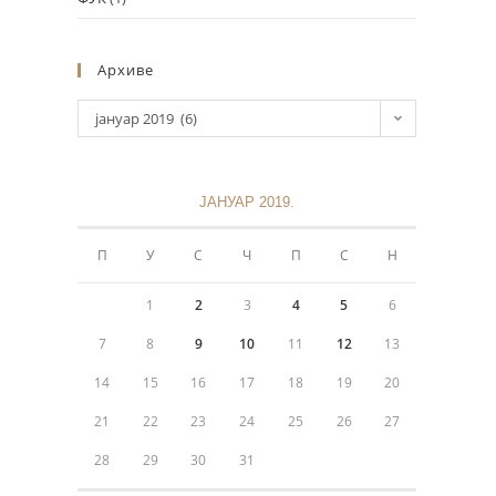
Архиве
јануар 2019 (6)
ЈАНУАР 2019.
Информације
П
У
С
Ч
П
С
Н
Политика приватности
1
2
3
4
5
6
+381 11 3243 538
7
8
9
10
11
12
13
14
15
16
17
18
19
20
sekretarijat@mokranjacbg.rs
21
22
23
24
25
26
27
Дечанска 6, 11000, Београд,
28
29
30
31
Крунска 8, 11000, Београд