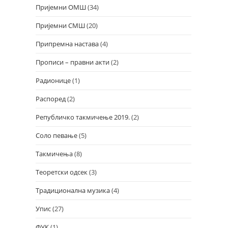
Пријемни ОМШ
(34)
Пријемни СМШ
(20)
Припремна настава
(4)
Прописи – правни акти
(2)
Радионице
(1)
Распоред
(2)
Републичко такмичење 2019.
(2)
Соло певање
(5)
Такмичења
(8)
Теоретски одсек
(3)
Традиционална музика
(4)
Упис
(27)
ФУК
(1)