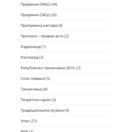
Пријемни ОМШ
(34)
Пријемни СМШ
(20)
Припремна настава
(4)
Прописи – правни акти
(2)
Радионице
(1)
Распоред
(2)
Републичко такмичење 2019.
(2)
Соло певање
(5)
Такмичења
(8)
Теоретски одсек
(3)
Традиционална музика
(4)
Упис
(27)
ФУК
(1)