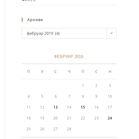
Архиве
фебруар 2019 (4)
ФЕБРУАР 2019.
Информације
П
У
С
Ч
П
С
Н
Политика приватности
1
2
3
+381 11 3243 538
4
5
6
7
8
9
10
11
12
13
14
15
16
17
sekretarijat@mokranjacbg.rs
18
19
20
21
22
23
24
Дечанска 6, 11000, Београд,
25
26
27
28
Крунска 8, 11000, Београд