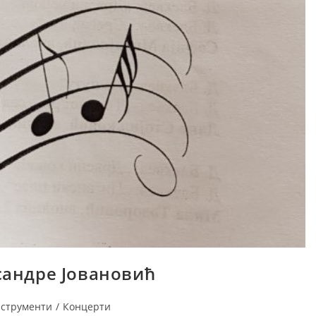
сандре Јовановић
нструменти
/
Концерти