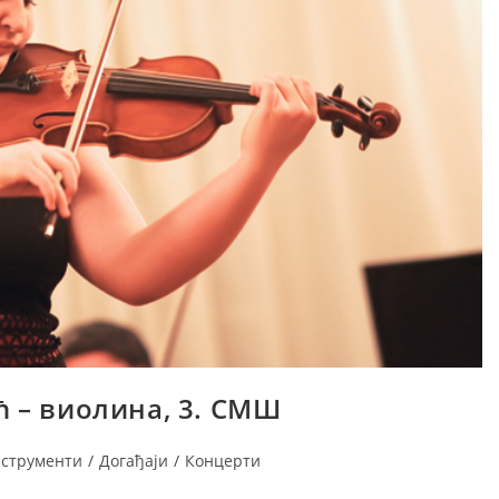
 – виолина, 3. СМШ
нструменти
/
Догађаји
/
Концерти