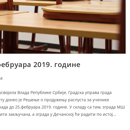
фебруара 2019. године
ad
а
усвојила Влада Републике Србије, Градска управа града
иту донео је Решење о продужењу распуста за ученике
ада до 25.фебруара 2019. године. У складу са тим, зграда МШ
ити закључана, а зграда у Дечанској ће радити по истој…