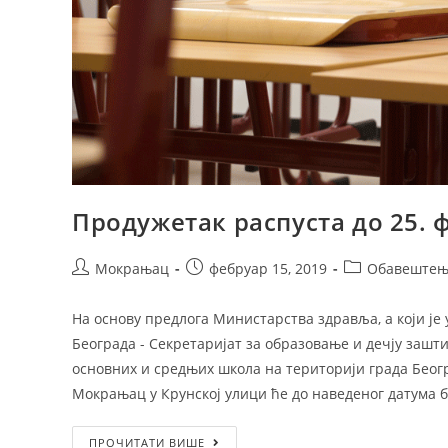
ПРАТИТЕ НАС
Продужетак распуста до 25. 
Copyright 2024. - Muzička škola Mokranjac - Beogr
Мокрањац
фебруар 15, 2019
Обавештењ
На основу предлога Министарства здравља, а који је 
Београда - Секретаријат за образовање и дечју зашт
основних и средњих школа на територији града Беогр
Мокрањац у Крунској улици ће до наведеног датума б
ПРОЧИТАТИ ВИШЕ