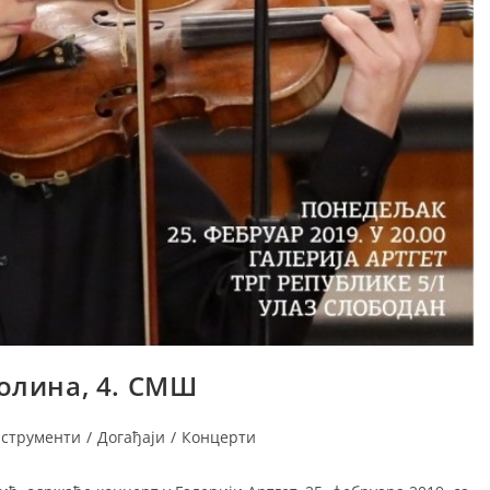
олина, 4. СМШ
нструменти
/
Догађаји
/
Концерти