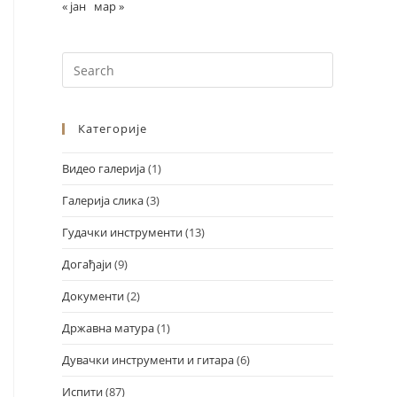
« јан
мар »
Категорије
Видео галерија
(1)
Галерија слика
(3)
Design by Marko Đorđević
Гудачки инструменти
(13)
Догађаји
(9)
Документи
(2)
Државна матура
(1)
Дувачки инструменти и гитара
(6)
Испити
(87)