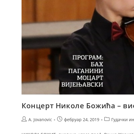
Концерт Николе Божића – ви
A. Jovanovic
фебруар 24, 2019
Гудачки и