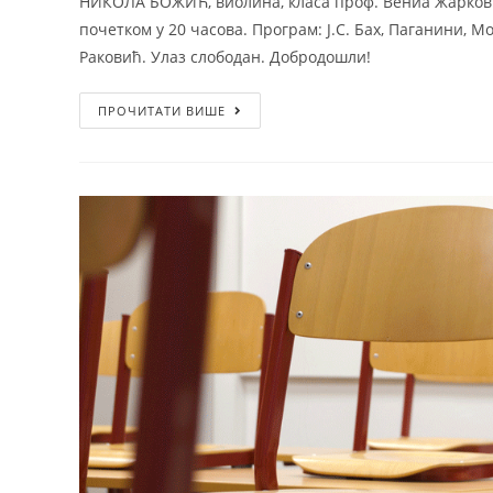
НИКОЛA БОЖИЋ, виолина, класа проф. Вениа Жарковић
почетком у 20 часова. Програм: Ј.С. Бах, Паганини, 
Раковић. Улаз слободан. Добродошли!
ПРОЧИТАТИ ВИШЕ
Почетна
Одсеци
Историјат
Теоретски
Ст. Ст. Мокрањац
Клавир и харф
Школовање
Гудачи и камер
Организација школе
Дувачи и гитар
Активи и тимови
Соло певање
Традиционална
Општеобразовн