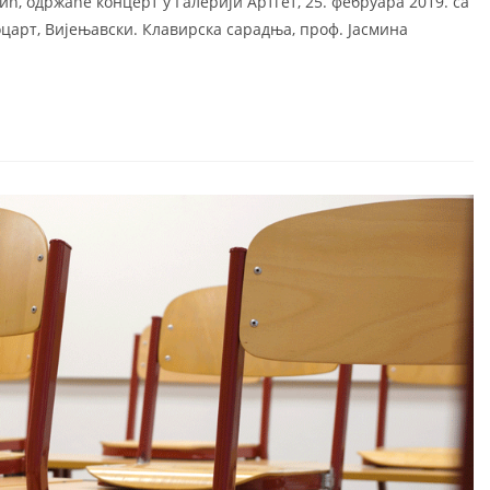
, одржаће концерт у Галерији Артгет, 25. фебруара 2019. са
Моцарт, Вијењавски. Клавирска сарадња, проф. Јасмина
Актуелности
Галерија
Календар дешавања
Документи
а
Распоред часова ОМШ
Прописи
на
Распоред часова СМШ
Јавне набавке
а
 музика
а настава