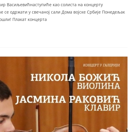
ир Васиљевићнаступиће као солиста на концерту
е се одржати у свечаној сали Дома војске Србије Понедељак
дошли! Плакат концерта