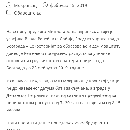
Мокрањац
фебруар 15, 2019
Обавештења
На основу предлога Министарства здравља, а који је
усвојила Влада Републике Србије, Градска управа града
Београда – Секретаријат за образовање и дечју заштиту
донео је Решење о продужењу распуста за ученике
основних и средњих школа на територији града
Београда до 25.фебруара 2019. године.
У складу са тим, зграда МШ Мокрањац у Крунској улици
ће до наведеног датума бити закључана, а зграда у
Дечанској ће радити по истој сатници предвиђеној за
период током распуста од 7- 20 часова, недељом од 8-15
часова.
Први наставни дан је понедељак 25.фебруар 2019.