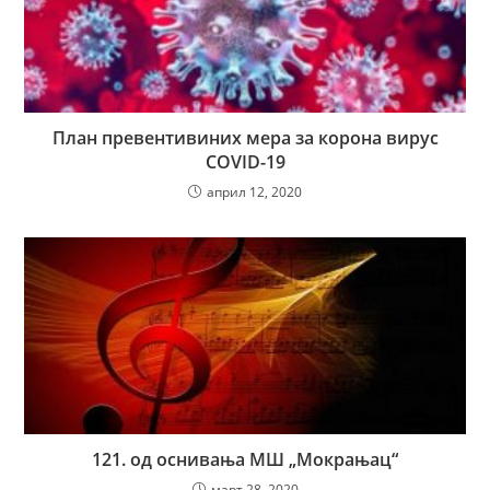
План превентивиних мера за корона вирус
COVID-19
април 12, 2020
121. од оснивања МШ „Мокрањац“
март 28, 2020