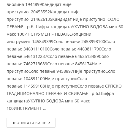
виолина 1944899Кандидат није
приступио 20453552Кандидат није
приступио 214626135Кандидат није приступио СОЛО
ПЕВАЊЕ р.б.Шифра кандидатаУКУПНО БОДОВА мин 60
макс 100ИНСТРУМЕНТ- ПЕВАЊЕ/опциони
инструмент 145849399Соло певање 2458998100Соло
певање 34601110100Соло певање 4460811796Соло
певање 5461312287Соло певање 6462513489Соло
певање 7462713689Соло певање 8456174Није
приступиоСоло певање 9458897Није приступиоСоло
певање 104591100Није приступиоСоло
певање 114599108Није приступиоСоло певање СРПСКО
ТРАДИЦИОНАЛНО ПЕВАЊЕ И СВИРАЊЕ р.б.Шифра
кандидатаУКУПНО БОДОВА мин 60 макс
100ИНСТРУМЕНТ-…
ПРОЧИТАТИ ВИШЕ