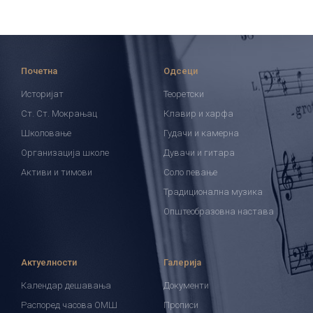
Почетна
Одсеци
Историјат
Теоретски
Ст. Ст. Мокрањац
Клавир и харфа
Школовање
Гудачи и камерна
Организација школе
Дувачи и гитара
Активи и тимови
Соло певање
Традиционална музика
Општеобразовна настава
Актуелности
Галерија
Календар дешавања
Документи
Распоред часова ОМШ
Прописи