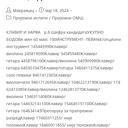
Мокрањац
мај 18, 2024
Пријемни испити
/
Пријемни ОМШ
КЛАВИР И ХАРФА р.б.Шифра кандидатаУКУПНО
БОДОВА мин 60 макс 100ИНСТРУМЕНТ- ПЕВАЊЕ/опциони
инструмент 145445990Клавир/
виолина 245819090Клавир 345859480Клавир/
гитара 4458796100Клавир/виолина 545909980Клавир/
гитара 6459510475Клавир/гитара 7460411375Клавир/
соло певање 8461412365Клавир/
виолончело 9461712695Клавир/ 10462213190Клавир/ 114
62413385Клавир/виолина 12462813770Клавир/
виолина 13463114080Клавир/
гитара 144632141100Клавир 154645151100Клавир/
гитара 164634143Препорука за припремни
разредКлавир 17460311255/ није
положиоКлавир 18460911855/ није положиоКлавир/