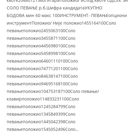
квоте20480121560ГитараПоложио/ испод квоте ОДСЕК ЗА
СОЛО ПЕВАЊЕ р.б.Шифра кандидатаУКУПНО
БОДОВА мин 60 макс 100ИНСТРУМЕНТ- ПЕВАЊЕопциони
инструментПоложио/ Није положио1455164100Соло
певањеположио2455063100Соло
певањеположио3455871100Соло
певањеположио4456980100Соло
певањеположио5458998100Соло
певањеположио64601110100Соло
певањеположио74771201100Соло
певањеположио84638147100Соло
певањеположио94695168100Соло
певањеположио104753187100Соло певање/
клавирположио114833231100Соло
певањеположио1245284799Соло
певањеположио1345849399Соло
певањеположио1445042398Соло
певањеположио1545052496Соло…