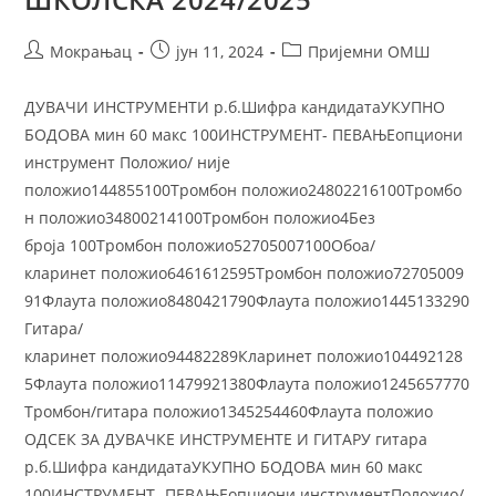
Мокрањац
јун 11, 2024
Пријемни ОМШ
ДУВАЧИ ИНСТРУМЕНТИ р.б.Шифра кандидатаУКУПНО
БОДОВА мин 60 макс 100ИНСТРУМЕНТ- ПЕВАЊЕопциони
инструмент Положио/ није
положио144855100Тромбон положио24802216100Тромбо
н положио34800214100Тромбон положио4Без
броја 100Тромбон положио52705007100Обоа/
кларинет положио6461612595Тромбон положио72705009
91Флаута положио8480421790Флаута положио1445133290
Гитара/
кларинет положио94482289Кларинет положио104492128
5Флаута положио11479921380Флаута положио1245657770
Тромбон/гитара положио1345254460Флаута положио
ОДСЕК ЗА ДУВАЧКЕ ИНСТРУМЕНТЕ И ГИТАРУ гитара
р.б.Шифра кандидатаУКУПНО БОДОВА мин 60 макс
100ИНСТРУМЕНТ- ПЕВАЊЕопциони инструментПоложио/