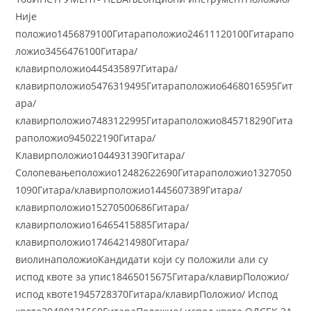
Није
положио1456879100Гитараположио24611120100Гитарапо
ложио3456476100Гитара/
клавирположио445435897Гитара/
клавирположио5476319495Гитараположио6468016595Гит
ара/
клавирположио7483122995Гитараположио845718290Гита
раположио945022190Гитара/
Клавирположио1044931390Гитара/
Солопевањеположио12482622690Гитараположио1327050
1090Гитара/клавирположио1445607389Гитара/
клавирположио15270500686Гитара/
клавирположио16465415885Гитара/
клавирположио17464214980Гитара/
виолинаположиоКандидати који су положили али су
испод квоте за упис18465015675Гитара/клавирПоложио/
испод квоте1945728370Гитара/клавирПоложио/ Испод