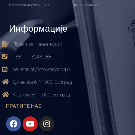
Распоред часова СМШ
Јавне набавке
Информације
Политика приватности
+381 11 3243 538
sekretarijat@mokranjacbg.rs
Дечанска 6, 11000, Београд,
Крунска 8, 11000, Београд
ПРАТИТЕ НАС