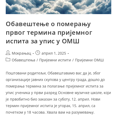
Обавештење о померању
првог термина пријемног
испита за упис у ОМШ
Мокрањац
април 1, 2025
Обавештења
/
Пријемни испити
/
Пријемни ОМШ
Поштовани родитељи, Обавештавамо вас да је, због
организације јавних скупова у центру града, дошло до
померања термина за полагање пријемног испита за
упис ученика у први разред Основне музичке школе, који
је првобитно био заказан за суботу, 12. април. Нови
термин пријемног испита је уторак, 15. април, са
почетком у 18 часова. Хвала вам на разумевању.