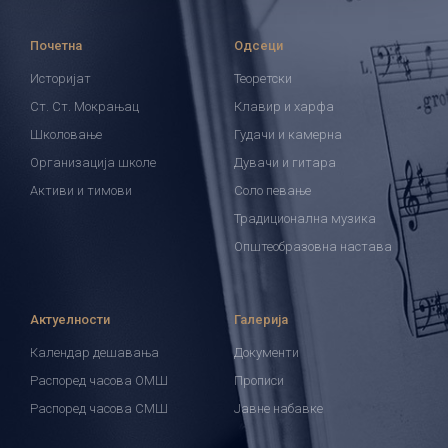
Почетна
Одсеци
Историјат
Теоретски
Ст. Ст. Мокрањац
Клавир и харфа
Школовање
Гудачи и камерна
Организација школе
Дувачи и гитара
Активи и тимови
Соло певање
Традиционална музика
Општеобразовна настава
Актуелности
Галерија
Календар дешавања
Документи
Распоред часова ОМШ
Прописи
Распоред часова СМШ
Јавне набавке