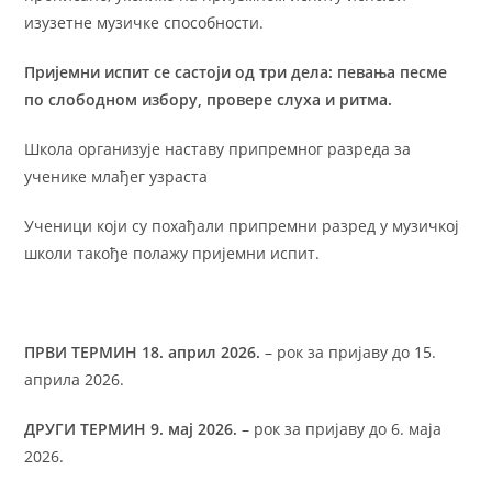
изузетне музичке способности.
Пријемни испит се састоји од три дела: певања песме
по слободном избору, провере слуха и ритма.
Школа организује наставу припремног разреда за
ученике млађег узраста
Ученици који су похађали припремни разред у музичкој
школи такође полажу пријемни испит.
ПРВИ ТЕРМИН 18. април 2026.
– рок за пријаву до 15.
априла 2026.
ДРУГИ ТЕРМИН 9. мај 2026.
– рок за пријаву до 6. маја
2026.