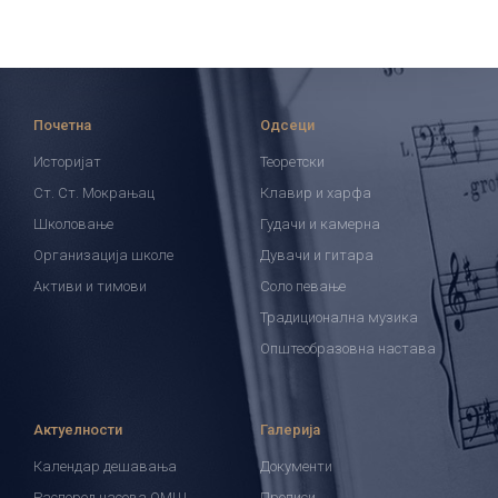
Почетна
Одсеци
Историјат
Теоретски
Ст. Ст. Мокрањац
Клавир и харфа
Школовање
Гудачи и камерна
Организација школе
Дувачи и гитара
Активи и тимови
Соло певање
Традиционална музика
Општеобразовна настава
Актуелности
Галерија
Календар дешавања
Документи
Распоред часова ОМШ
Прописи