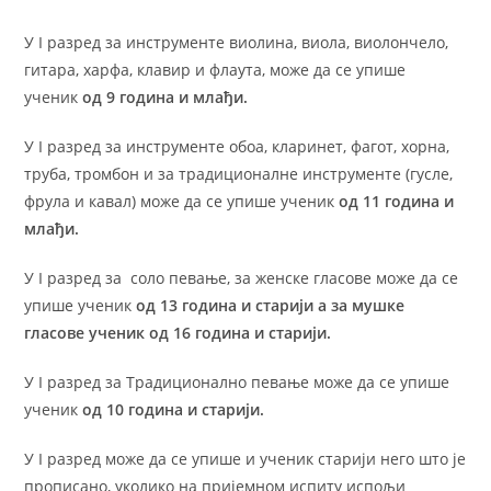
У I разред за инструменте виолина, виола, виолончело,
гитара, харфа, клавир и флаута, може да се упише
ученик
од 9 година и млађи.
У I разред за инструменте обоа, кларинет, фагот, хорна,
труба, тромбон и за традиционалне инструменте (гусле,
фрула и кавал) може да се упише ученик
од 11 година и
млађи.
У I разред за соло певање, за женске гласове може да се
упише ученик
од 13 година и старији а за мушке
гласове ученик од 16 година и старији.
У I разред за Традиционално певање може да се упише
ученик
од 10 година и старији.
У I разред може да се упише и ученик старији него што је
прописано, уколико на пријемном испиту испољи