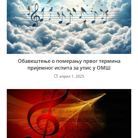
Обавештење о померању првог термина
пријемног испита за упис у ОМШ
април 1, 2025