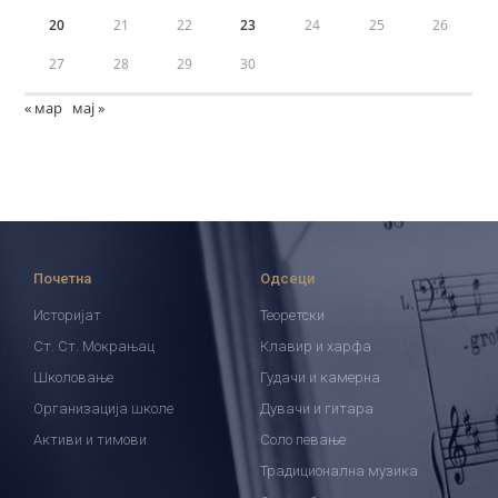
20
21
22
23
24
25
26
27
28
29
30
« мар
мај »
Почетна
Одсеци
Историјат
Теоретски
Ст. Ст. Мокрањац
Клавир и харфа
Школовање
Гудачи и камерна
Организација школе
Дувачи и гитара
Активи и тимови
Соло певање
Традиционална музика