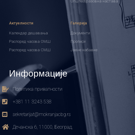
Општеобразовна настава
Актуелности
Галерија
Календар дешавања
Документи
Распоред часова ОМШ
Прописи
Распоред часова СМШ
Јавне набавке
Информације
Политика приватности
+381 11 3243 538
sekretarijat@mokranjacbg.rs
Дечанска 6, 11000, Београд,