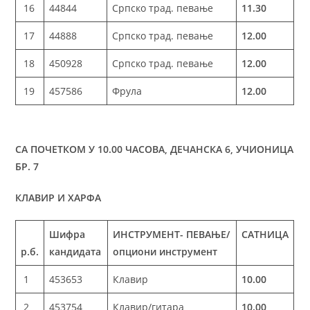
16
44844
Српско трад. певање
11.30
17
44888
Српско трад. певање
12.00
18
450928
Српско трад. певање
12.00
19
457586
Фрула
12.00
СА ПОЧЕТКОМ У 10.00 ЧАСОВА, ДЕЧАНСКА 6, УЧИОНИЦА
БР. 7
КЛАВИР И ХАРФА
Шифра
ИНСТРУМЕНТ- ПЕВАЊЕ/
САТНИЦА
р.б.
кандидата
опциони инструмент
1
453653
Клавир
10.00
2
453754
Клавир/гитара
10.00