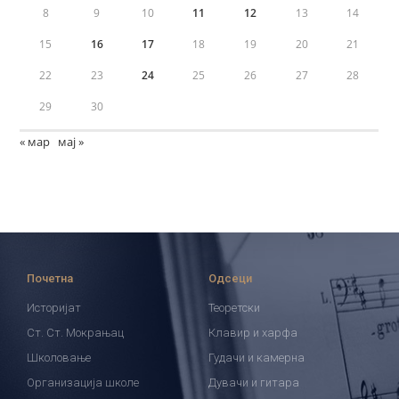
8
9
10
11
12
13
14
15
16
17
18
19
20
21
22
23
24
25
26
27
28
29
30
« мар
мај »
Почетна
Одсеци
Историјат
Теоретски
Ст. Ст. Мокрањац
Клавир и харфа
Школовање
Гудачи и камерна
Организација школе
Дувачи и гитара