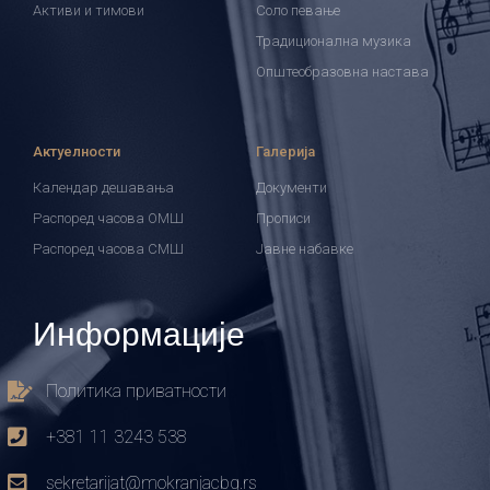
Активи и тимови
Соло певање
Традиционална музика
Општеобразовна настава
Актуелности
Галерија
Календар дешавања
Документи
Распоред часова ОМШ
Прописи
Распоред часова СМШ
Јавне набавке
Информације
Политика приватности
+381 11 3243 538
sekretarijat@mokranjacbg.rs