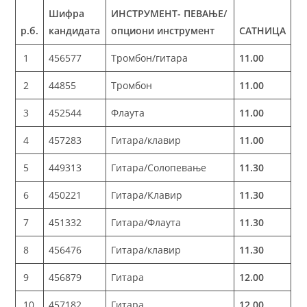
Шифра
ИНСТРУМЕНТ- ПЕВАЊЕ/
р.б.
кандидата
опциони инструмент
САТНИЦА
1
456577
Тромбон/гитара
11.00
2
44855
Тромбон
11.00
3
452544
Флаута
11.00
4
457283
Гитара/клавир
11.00
5
449313
Гитара/Солопевање
11.30
6
450221
Гитара/Клавир
11.30
7
451332
Гитара/Флаута
11.30
8
456476
Гитара/клавир
11.30
9
456879
Гитара
12.00
10
457182
Гитара
12.00