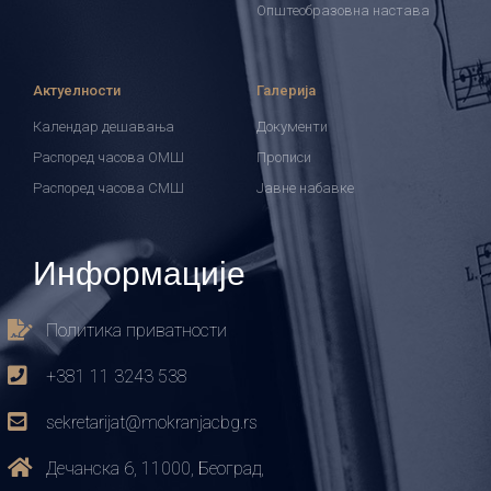
Општеобразовна настава
Актуелности
Галерија
Календар дешавања
Документи
Распоред часова ОМШ
Прописи
Распоред часова СМШ
Јавне набавке
Информације
Политика приватности
+381 11 3243 538
sekretarijat@mokranjacbg.rs
Дечанска 6, 11000, Београд,