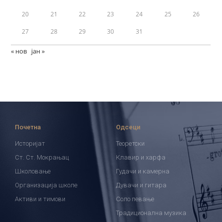
20
21
22
23
24
25
26
27
28
29
30
31
« нов
јан »
Почетна
Одсеци
Историјат
Теоретски
Ст. Ст. Мокрањац
Клавир и харфа
Школовање
Гудачи и камерна
Организација школе
Дувачи и гитара
Активи и тимови
Соло певање
Традиционална музика