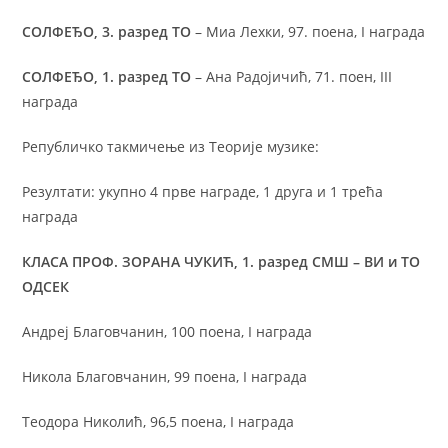
СОЛФЕЂО, 3. разред ТО
– Миа Лехки, 97. поена, I награда
СОЛФЕЂО, 1. разред ТО
– Ана Радојичић, 71. поен, III
награда
Републичко такмичење из Теорије музике:
Резултати: укупно 4 прве награде, 1 друга и 1 трећа
награда
КЛАСА ПРОФ. ЗОРАНА ЧУКИЋ, 1. разред СМШ – ВИ и ТО
ОДСЕК
Андреј Благовчанин, 100 поена, I награда
Никола Благовчанин, 99 поена, I награда
Теодора Николић, 96,5 поена, I награда