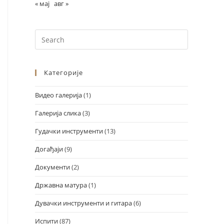
« мај
авг »
Категорије
Видео галерија
(1)
Галерија слика
(3)
Design by Marko Đorđević
Гудачки инструменти
(13)
Догађаји
(9)
Документи
(2)
Државна матура
(1)
Дувачки инструменти и гитара
(6)
Испити
(87)