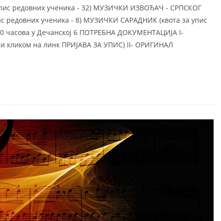
ис редовних ученика - 32) МУЗИЧКИ ИЗВОЂАЧ - СРПСКОГ
редовних ученика - 8) МУЗИЧКИ САРАДНИК (квота за упис
6:00 часова у Дечанској 6 ПОТРЕБНА ДОКУМЕНТАЦИЈА I-
ли кликом на линк ПРИЈАВА ЗА УПИС) II- ОРИГИНАЛ