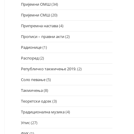
Пријемни ОМШ
(34)
Пријемни СМШ
(20)
Припремна настава
(4)
Прописи – правни акти
(2)
Радионице
(1)
Распоред
(2)
Републичко такмичење 2019.
(2)
Соло певање
(5)
Такмичења
(8)
Теоретски одсек
(3)
Традиционална музика
(4)
Упис
(27)
ФУК
(1)