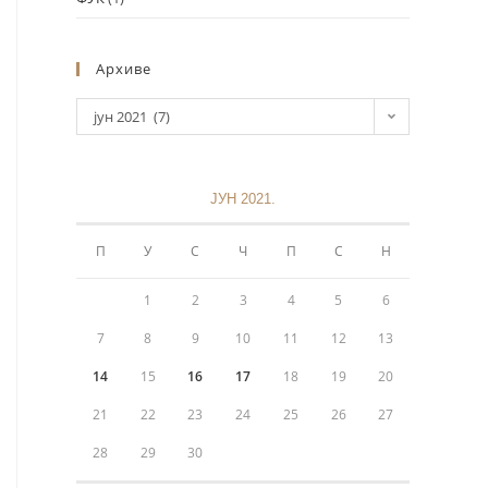
Архиве
јун 2021 (7)
ЈУН 2021.
Информације
П
У
С
Ч
П
С
Н
Политика приватности
1
2
3
4
5
6
+381 11 3243 538
7
8
9
10
11
12
13
14
15
16
17
18
19
20
sekretarijat@mokranjacbg.rs
21
22
23
24
25
26
27
Дечанска 6, 11000, Београд,
28
29
30
Крунска 8, 11000, Београд