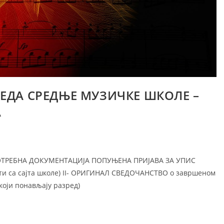
ЗРЕДА СРЕДЊЕ МУЗИЧКЕ ШКОЛЕ –
Актуелности
Галерија
А
Календар дешавања
Документи
а
Распоред часова ОМШ
Прописи
на
Распоред часова СМШ
Јавне набавке
 6 ПОТРЕБНА ДОКУМЕНТАЦИЈА ПОПУЊЕНА ПРИЈАВА ЗА УПИС
а
зети са сајта школе) II- ОРИГИНАЛ СВЕДОЧАНСТВО о завршеном
који понављају разред)
 музика
а настава