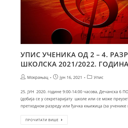
УПИС УЧЕНИКА ОД 2 – 4. РА
Почетна
Одсеци
ШКОЛСКА 2021/2022. ГОДИН
Историјат
Теоретски
Мокрањац
јун 16, 2021
Упис
Ст. Ст. Мокрањац
Клавир и харф
Школовање
Гудачи и камер
25. ЈУН 2020. године 9:00-14:00 часова, Дечанска
Организација школе
Дувачи и гитар
(добија се у секретаријату школе или се може преу
претходном разреду или ђачка књижица (за ученике 
Активи и тимови
Соло певање
Традиционална
ПРОЧИТАТИ ВИШЕ
Општеобразовн