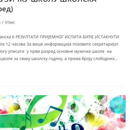
ред)
и
/
Упис
, Дечанска 6 РЕЗУЛТАТИ ПРИЈЕМНОГ ИСПИТА БИЋЕ ИСТАКНУТИ
ле 12 часова За више информација позовите секретаријат
е могу уписати у први разред основне музичке школе на
коле за сваку школску годину, а према броју слободних…