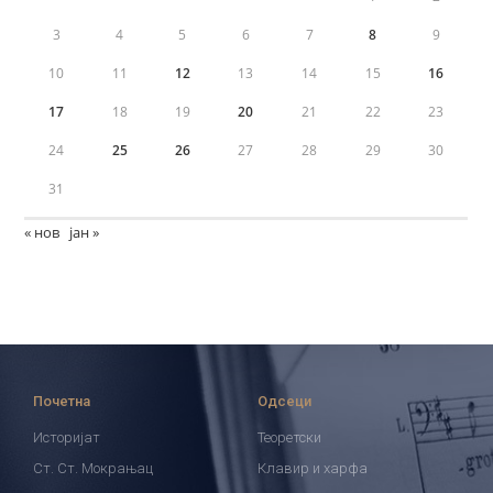
3
4
5
6
7
8
9
10
11
12
13
14
15
16
17
18
19
20
21
22
23
24
25
26
27
28
29
30
31
« нов
јан »
Почетна
Одсеци
Историјат
Теоретски
Ст. Ст. Мокрањац
Клавир и харфа