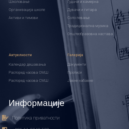
Школовање
Гудачи и камерна
Организација школе
Дувачи и гитара
Активи и тимови
Соло певање
Традиционална музика
Општеобразовна настава
Актуелности
Галерија
Календар дешавања
Документи
Распоред часова ОМШ
Прописи
Распоред часова СМШ
Јавне набавке
Информације
Политика приватности