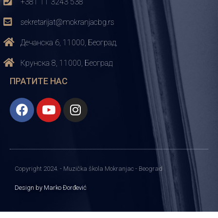
+381 11 3243 538
sekretarijat@mokranjacbg.rs
Дечанска 6, 11000, Београд,
Крунска 8, 11000, Београд
ПРАТИТЕ НАС
Copyright 2024. - Muzička škola Mokranjac - Beograd
Design by Marko Đorđević