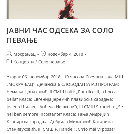
ЈАВНИ ЧАС ОДСЕКА ЗА СОЛО
ПЕВАЊЕ
Мокрањац
новембар 4, 2018
Концерти
/
Соло певање
Уторак 06. новембар 2018. 19 часова Свечана сала МШ
„МОКРАЊАЦ“ Дечанска 6 СЛОБОДАН УЛАЗ ПРОГРАМ:
Немања Црнатовић, II СМШ Lotti: „Pur dicesti, o bocca
bella“ Класа: Евгенија Јеремић Клавирска сарадња:
Јелена Шиљег Анђела Нешковић, III СМШ Stradella: „Se
nel ben sempre incostante“ Класа: Тања Андријић
Клавирска сарадња: Добрила Миљковић Катарина
Станивуковић, III СМШ F. Händel: „Ch'io mai vi possa“