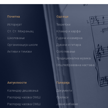
Почетна
Одсеци
Историјат
Теоретски
Ст. Ст. Мокрањац
Клавир и харфа
Школовање
Гудачи и камерна
Организација школе
Дувачи и гитара
Активи и тимови
Соло певање
Традиционална музика
Општеобразовна настава
Актуелности
Галерија
Календар дешавања
Документи
Распоред часова ОМШ
Прописи
Распоред часова СМШ
Јавне набавке