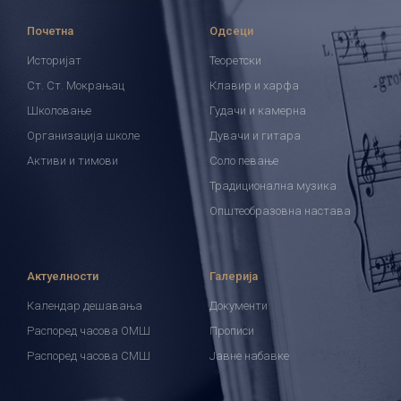
Почетна
Одсеци
Историјат
Теоретски
Ст. Ст. Мокрањац
Клавир и харфа
Школовање
Гудачи и камерна
Организација школе
Дувачи и гитара
Активи и тимови
Соло певање
Традиционална музика
Општеобразовна настава
Актуелности
Галерија
Календар дешавања
Документи
Распоред часова ОМШ
Прописи
Распоред часова СМШ
Јавне набавке