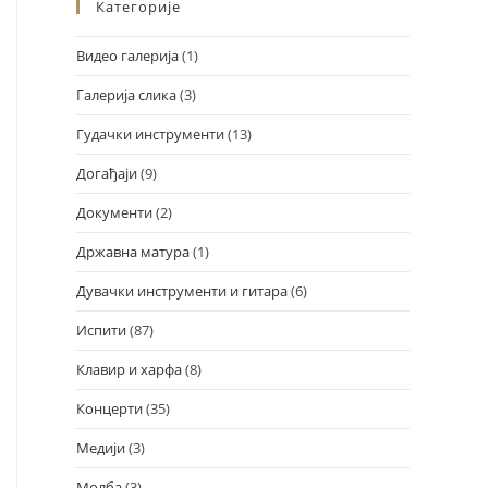
Категорије
Видео галерија
(1)
Галерија слика
(3)
Гудачки инструменти
(13)
Догађаји
(9)
Документи
(2)
Државна матура
(1)
Design by Marko Đorđević
Дувачки инструменти и гитара
(6)
Испити
(87)
Клавир и харфа
(8)
Концерти
(35)
Медији
(3)
Молба
(3)