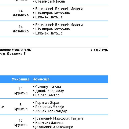
Актуелности
Галерија
Календар дешавања
Документи
а
Распоред часова ОМШ
Прописи
на
Распоред часова СМШ
Јавне набавке
а
 музика
а настава