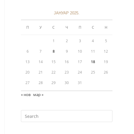
ЈАНУАР 2025.
П
У
С
Ч
П
С
Н
1
2
3
4
5
6
7
8
9
10
11
12
Информације
13
14
15
16
17
18
19
20
21
22
23
24
25
26
Политика приватности
27
28
29
30
31
+381 11 3243 538
« нов
мар »
sekretarijat@mokranjacbg.rs
Дечанска 6, 11000, Београд,
Крунска 8, 11000, Београд