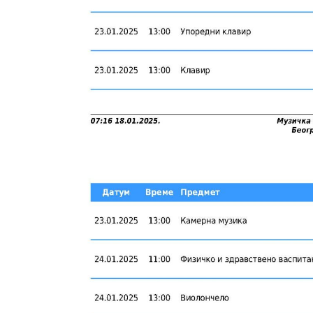
Почетна
Одсеци
Историјат
Теоретски
Ст. Ст. Мокрањац
Клавир и харф
Школовање
Гудачи и камер
Организација школе
Дувачи и гитар
Активи и тимови
Соло певање
Традиционална
Општеобразовн