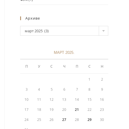
Архиве
март 2025 (3)
МАРТ 2025.
Информације
П
У
С
Ч
П
С
Н
Политика приватности
1
2
+381 11 3243 538
3
4
5
6
7
8
9
10
11
12
13
14
15
16
sekretarijat@mokranjacbg.rs
17
18
19
20
21
22
23
Дечанска 6, 11000, Београд,
24
25
26
27
28
29
30
Крунска 8, 11000, Београд