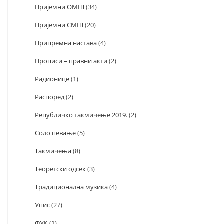
Пријемни ОМШ
(34)
Пријемни СМШ
(20)
Припремна настава
(4)
Прописи – правни акти
(2)
Радионице
(1)
Распоред
(2)
Републичко такмичење 2019.
(2)
Соло певање
(5)
Такмичења
(8)
Теоретски одсек
(3)
Традиционална музика
(4)
Упис
(27)
ФУК
(1)