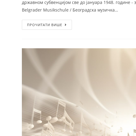
државном субвенцијом све до јануара 1948. године - з
Belgrader Musikschule / Београдска музичка…
ПРОЧИТАТИ ВИШЕ
Почетна
Одсеци
Историјат
Теоретски
Ст. Ст. Мокрањац
Клавир и харф
Школовање
Гудачи и камер
Организација школе
Дувачи и гитар
Активи и тимови
Соло певање
Традиционална
Општеобразовн