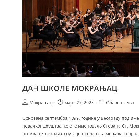
ДАН ШКОЛЕ МОКРАЊАЦ
Мокрањац
март 27, 2025
Обавештења
Основана септембра 1899. године у Београду под им
певачког друштва, које је именовало Стевана Ст. Мо
осниваче, неколико пута је после тога мењала свој н