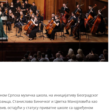
еном Српска музичка школа, на иницијативу Београдског
крањца, Станислава Биничког и Цветка Манојловића као
азив, остајући у статусу приватне школе са одређеном