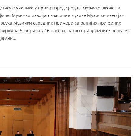
писује ученике у први разред средње музичке школе за
офиле: Музички извођач класичне музике Музички извођач
 звука Музички сарадник Примери са ранијих пријемних
 одржана 5. априла у 16 часова, након припремних часова из
ијемни…