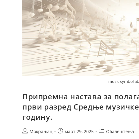
music symbol ab
Припремна настава за полага
први разред Средње музичке
годину.
Мокрањац
март 29, 2025
Обавештења