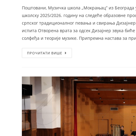
Поштовани, Музичка школа „Мокрањац“ из Београда у
школску 2025/2026. годину на следеће образовне пр
српског традиционалног певања и свирања Дизајнер
испита Отворена врата за одсек Дизајнер звука биће
солфеђа и теорије музике. Припремна настава за пр
ПРОЧИТАТИ ВИШЕ