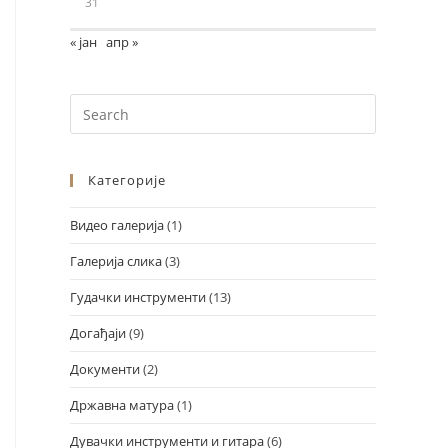
31
« јан
апр »
Категорије
Видео галерија
(1)
Design by Marko Đorđević
Галерија слика
(3)
Гудачки инструменти
(13)
Догађаји
(9)
Документи
(2)
Државна матура
(1)
Дувачки инструменти и гитара
(6)