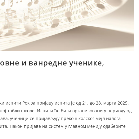
довне и ванредне ученике,
ad
 испити Рок за пријаву испита је од 21. до 28. марта 2025.
сној табли школе. Испити ће бити организовани у периоду од
ава, ученици се пријављују преко школског мејл налога
та. Након пријаве на систем у главном менију одаберите