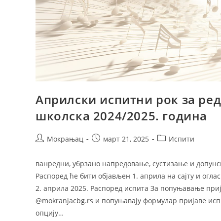
ПРАТИТЕ НАС
Априлски испитни рок за ре
школска 2024/2025. година
Copyright 2024. - Muzička škola Mokranjac - Beogr
Мокрањац
март 21, 2025
Испити
ванредни, убрзано напредовање, сустизање и допунски
Распоред ће бити објављен 1. априла на сајту и огла
2. априла 2025. Распоред испита За попуњавање приј
@mokranjacbg.rs и попуњавају формулар пријаве испи
oпцију…