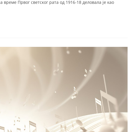
а време Првог светског рата од 1916-18 деловала је као
Актуелности
Галерија
Календар дешавања
Документи
а
Распоред часова ОМШ
Прописи
на
Распоред часова СМШ
Јавне набавке
а
 музика
а настава