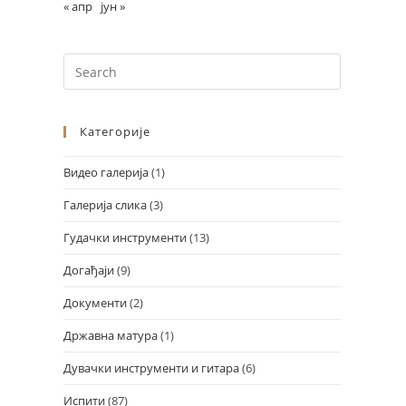
« апр
јун »
Категорије
Видео галерија
(1)
Галерија слика
(3)
Design by Marko Đorđević
Гудачки инструменти
(13)
Догађаји
(9)
Документи
(2)
Државна матура
(1)
Дувачки инструменти и гитара
(6)
Испити
(87)