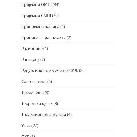
Пријемни ОМШ
(34)
Пријемни СМШ
(20)
Припремна настава
(4)
Прописи – правни акти
(2)
Радионице
(1)
Распоред
(2)
Републичко такмичење 2019.
(2)
Соло певање
(5)
Такмичења
(8)
Теоретски одсек
(3)
Традиционална музика
(4)
Упис
(27)
ФУК
(1)