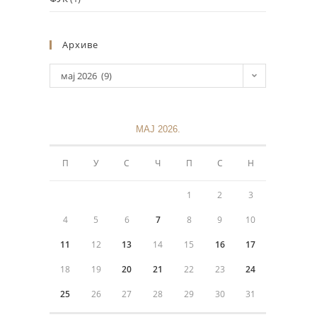
Архиве
мај 2026 (9)
МАЈ 2026.
Информације
П
У
С
Ч
П
С
Н
Политика приватности
1
2
3
+381 11 3243 538
4
5
6
7
8
9
10
11
12
13
14
15
16
17
sekretarijat@mokranjacbg.rs
18
19
20
21
22
23
24
Дечанска 6, 11000, Београд,
25
26
27
28
29
30
31
Крунска 8, 11000, Београд