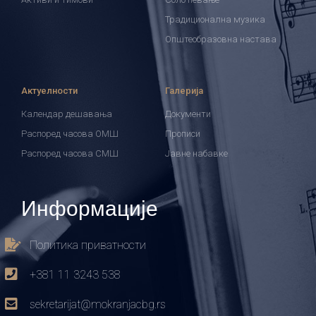
Традиционална музика
Општеобразовна настава
Актуелности
Галерија
Календар дешавања
Документи
Распоред часова ОМШ
Прописи
Распоред часова СМШ
Јавне набавке
Информације
Политика приватности
+381 11 3243 538
sekretarijat@mokranjacbg.rs