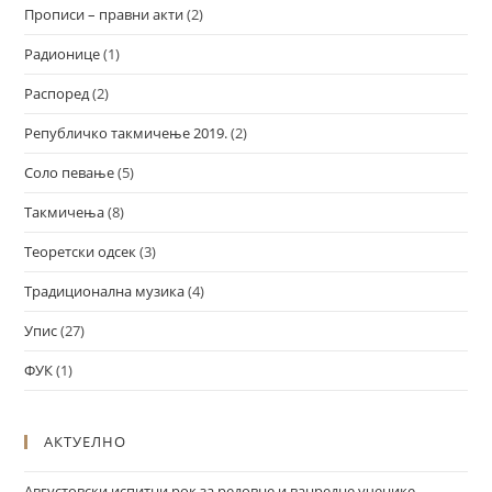
Прописи – правни акти
(2)
Радионице
(1)
Распоред
(2)
Републичко такмичење 2019.
(2)
Соло певање
(5)
Такмичења
(8)
Теоретски одсек
(3)
Традиционална музика
(4)
Упис
(27)
ФУК
(1)
АКТУЕЛНО
Августовски испитни рок за редовне и ванредне ученике,