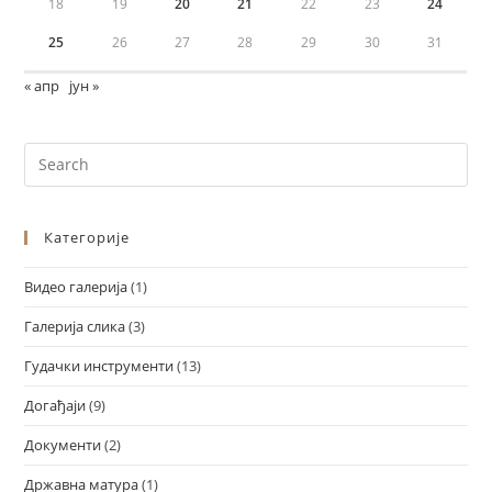
18
19
20
21
22
23
24
25
26
27
28
29
30
31
« апр
јун »
Категорије
Видео галерија
(1)
Галерија слика
(3)
Гудачки инструменти
(13)
Догађаји
(9)
Документи
(2)
Државна матура
(1)