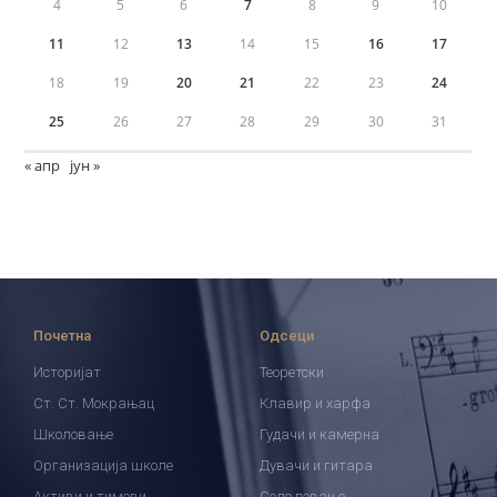
4
5
6
7
8
9
10
11
12
13
14
15
16
17
18
19
20
21
22
23
24
25
26
27
28
29
30
31
« апр
јун »
Почетна
Одсеци
Историјат
Теоретски
Ст. Ст. Мокрањац
Клавир и харфа
Школовање
Гудачи и камерна
Организација школе
Дувачи и гитара
Активи и тимови
Соло певање