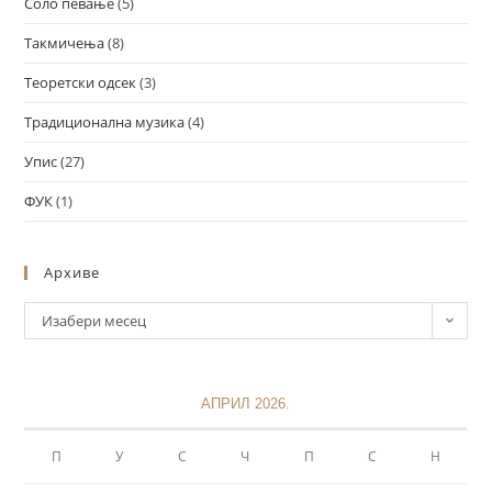
Соло певање
(5)
Такмичења
(8)
Теоретски одсек
(3)
Традиционална музика
(4)
Упис
(27)
ФУК
(1)
Архиве
Изабери месец
АПРИЛ 2026.
П
У
С
Ч
П
С
Н