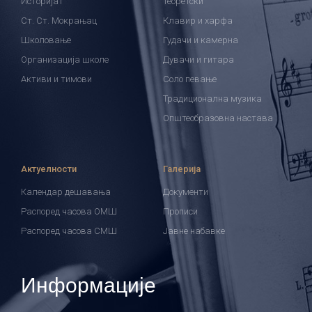
Историјат
Теоретски
Ст. Ст. Мокрањац
Клавир и харфа
Школовање
Гудачи и камерна
Организација школе
Дувачи и гитара
Активи и тимови
Соло певање
Традиционална музика
Општеобразовна настава
Актуелности
Галерија
Календар дешавања
Документи
Распоред часова ОМШ
Прописи
Распоред часова СМШ
Јавне набавке
Информације