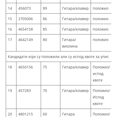
14
456073
89
Гитара/клавир
положио
15
2705006
86
Гитара/клавир
положио
16
4654158
85
Гитара/клавир
положио
17
4642149
80
Гитара/
положио
виолина
Кандидати који су положили али су испод квоте за упис
18
4650156
75
Гитара/клавир
Положио/
испод
квоте
19
457283
70
Гитара/клавир
Положио/
Испод
квоте
20
4801215
60
Гитара
Положио/