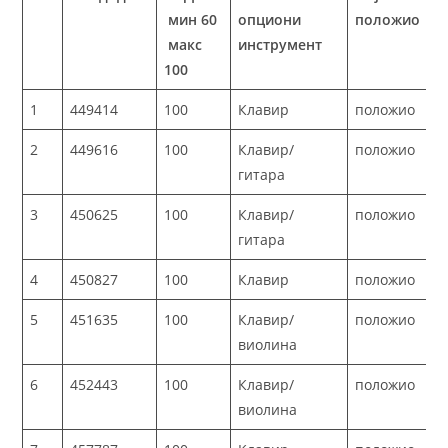
мин 60
опциони
положио
макс
инструмент
100
1
449414
100
Клавир
положио
2
449616
100
Клавир/
положио
гитара
3
450625
100
Клавир/
положио
гитара
4
450827
100
Клавир
положио
5
451635
100
Клавир/
положио
виолина
6
452443
100
Клавир/
положио
виолина