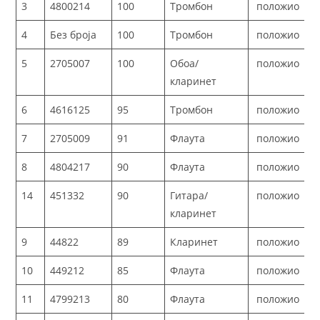
3
4800214
100
Тромбон
положио
4
Без броја
100
Тромбон
положио
5
2705007
100
Обоа/
положио
кларинет
6
4616125
95
Тромбон
положио
7
2705009
91
Флаута
положио
8
4804217
90
Флаута
положио
14
451332
90
Гитара/
положио
кларинет
9
44822
89
Кларинет
положио
10
449212
85
Флаута
положио
11
4799213
80
Флаута
положио