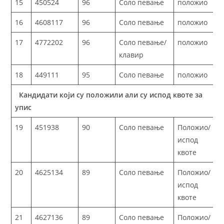
15
450524
96
Соло певање
положио
16
4608117
96
Соло певање
положио
17
4772202
96
Соло певање/
положио
клавир
18
449111
95
Соло певање
положио
Кандидати који су положили али су испод квоте за
упис
19
451938
90
Соло певање
Положио/
испод
квоте
20
4625134
89
Соло певање
Положио/
испод
квоте
21
4627136
89
Соло певање
Положио/