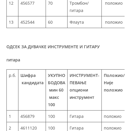
12
456577
70
Тромбон/
положио
гитара
13
452544
60
Флаута
положио
ОДСЕК ЗА ДУВАЧКЕ ИНСТРУМЕНТЕ И ГИТАРУ
гитара
р.б.
Шифра
УКУПНО
ИНСТРУМЕНТ-
Положио/
кандидата
БОДОВА
ПЕВАЊЕ
Није
мин 60
опциони
положио
макс
инструмент
100
1
456879
100
Гитара
положио
2
4611120
100
Гитара
положио