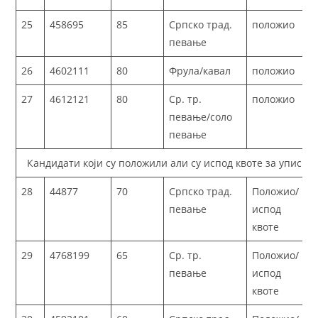
25
458695
85
Српско трад.
положио
певање
26
4602111
80
Фрула/кавал
положио
27
4612121
80
Ср. тр.
положио
певање/соло
певање
Кандидати који су положили али су испод квоте за упис
28
44877
70
Српско трад.
Положио/
певање
испод
квоте
29
4768199
65
Ср. тр.
Положио/
певање
испод
квоте