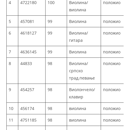
4
4722180
100
Виолина/
положио
виолина
5
457081
99
Виолина
положио
6
4618127
99
Виолина/
положио
гитара
7
4636145
99
Виолина
положио
8
44833
98
Виолина/
положио
српско
трад.певање
9
454257
98
Виолончело/
положио
клавир
10
456174
98
виолина
положио
11
4751185
98
виолина
положио