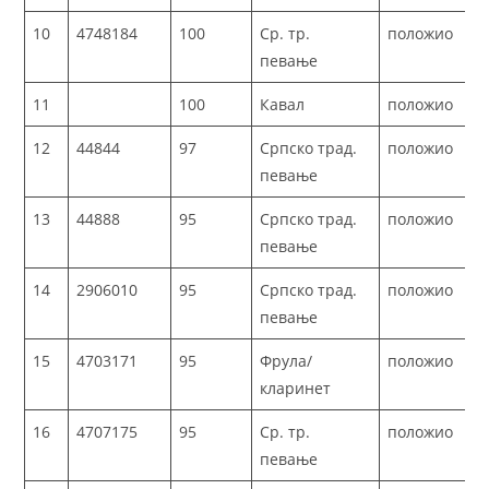
10
4748184
100
Ср. тр.
положио
певање
11
100
Кавал
положио
12
44844
97
Српско трад.
положио
певање
13
44888
95
Српско трад.
положио
певање
14
2906010
95
Српско трад.
положио
певање
15
4703171
95
Фрула/
положио
кларинет
16
4707175
95
Ср. тр.
положио
певање