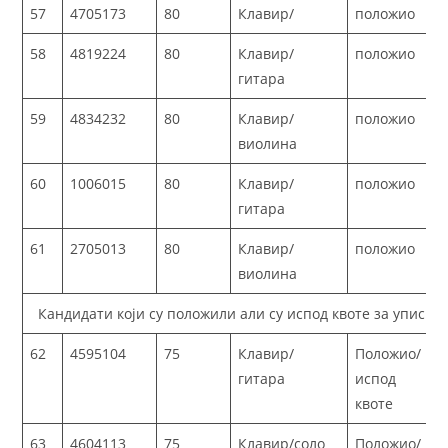
57
4705173
80
Клавир/
положио
58
4819224
80
Клавир/
положио
гитара
59
4834232
80
Клавир/
положио
виолина
60
1006015
80
Клавир/
положио
гитара
61
2705013
80
Клавир/
положио
виолина
Кандидати који су положили али су испод квоте за упис
62
4595104
75
Клавир/
Положио/
гитара
испод
квоте
63
4604113
75
Клавир/соло
Положио/