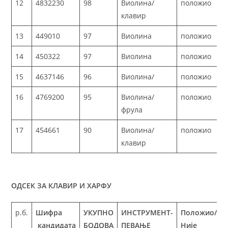
12
4832230
98
Виолина/
положио
клавир
13
449010
97
Виолина
положио
14
450322
97
Виолина
положио
15
4637146
96
Виолина/
положио
16
4769200
95
Виолина/
положио
фрула
17
454661
90
Виолина/
положио
клавир
ОДСЕК ЗА КЛАВИР И ХАРФУ
р.б.
Шифра
УКУПНО
ИНСТРУМЕНТ-
Положио/
кандидата
БОДОВА
ПЕВАЊЕ
Није