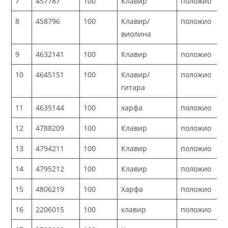
7
457787
100
Клавир
положио
8
458796
100
Клавир/
положио
виолина
9
4632141
100
Клавир
положио
10
4645151
100
Клавир/
положио
гитара
11
4635144
100
харфа
положио
12
4788209
100
Клавир
положио
13
4794211
100
Клавир
положио
14
4795212
100
Клавир
положио
15
4806219
100
Харфа
положио
16
2206015
100
клавир
положио