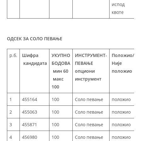
испод
квоте
ОДСЕК ЗА СОЛО ПЕВАЊЕ
р.б.
Шифра
УКУПНО
ИНСТРУМЕНТ-
Положио/
кандидата
БОДОВА
ПЕВАЊЕ
Није
мин 60
опциони
положио
макс
инструмент
100
1
455164
100
Соло певање
положио
2
455063
100
Соло певање
положио
3
455871
100
Соло певање
положио
4
456980
100
Соло певање
положио