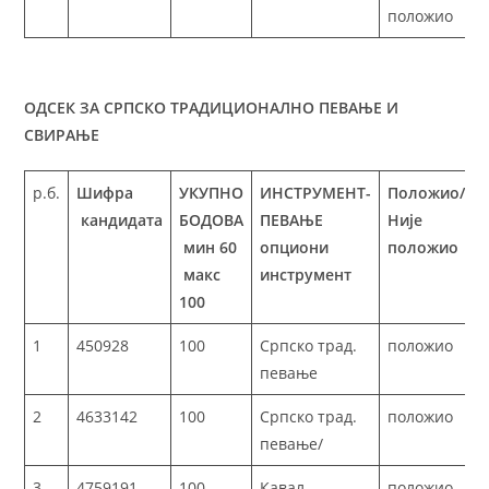
положио
ОДСЕК ЗА СРПСКО ТРАДИЦИОНАЛНО ПЕВАЊЕ И
СВИРАЊЕ
р.б.
Шифра
УКУПНО
ИНСТРУМЕНТ-
Положио/
кандидата
БОДОВА
ПЕВАЊЕ
Није
мин 60
опциони
положио
макс
инструмент
100
1
450928
100
Српско трад.
положио
певање
2
4633142
100
Српско трад.
положио
певање/
3
4759191
100
Кавал
положио