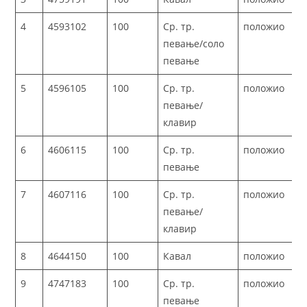
4
4593102
100
Ср. тр.
положио
певање/соло
певање
5
4596105
100
Ср. тр.
положио
певање/
клавир
6
4606115
100
Ср. тр.
положио
певање
7
4607116
100
Ср. тр.
положио
певање/
клавир
8
4644150
100
Кавал
положио
9
4747183
100
Ср. тр.
положио
певање