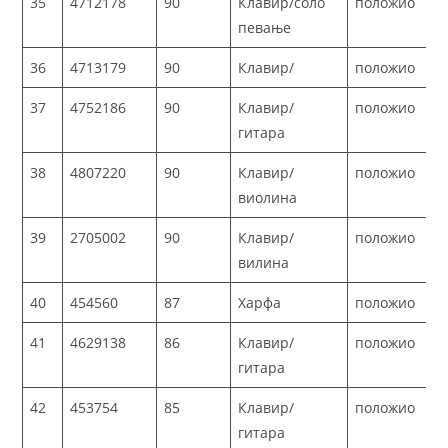
35
4712178
90
Клавир/соло
положио
певање
36
4713179
90
Клавир/
положио
37
4752186
90
Клавир/
положио
гитара
38
4807220
90
Клавир/
положио
виолина
39
2705002
90
Клавир/
положио
вилина
40
454560
87
Харфа
положио
41
4629138
86
Клавир/
положио
гитара
42
453754
85
Клавир/
положио
гитара