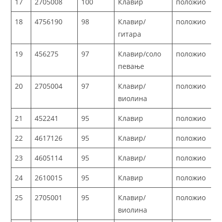
17
2705008
100
Клавир
положио
18
4756190
98
Клавир/
положио
гитара
19
456275
97
Клавир/соло
положио
певање
20
2705004
97
Клавир/
положио
виолина
21
452241
95
Клавир
положио
22
4617126
95
Клавир/
положио
23
4605114
95
Клавир/
положио
24
2610015
95
Клавир
положио
25
2705001
95
Клавир/
положио
виолина