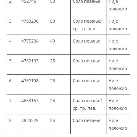
2
452746
50
Соло певање
Није
положио
3
4783206
50
Соло певање/
Није
ср. тр. пев.
положио
4
4775204
40
Соло певање
Није
положио
5
4762193
25
Соло певање
Није
положио
6
4767198
25
Соло певање
Није
положио
7
4653157
25
Соло певање/
Није
ср. тр. пев.
положио
8
4823225
25
Соло певање
Није
положио