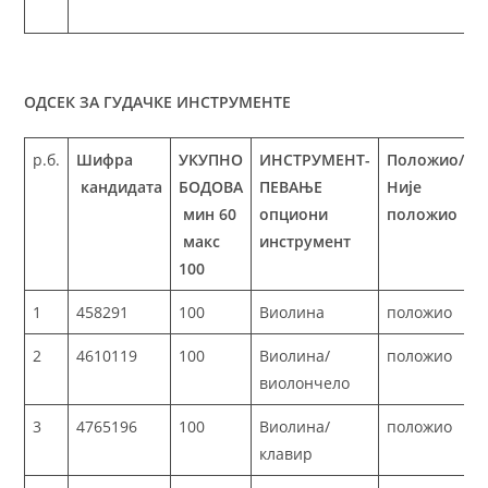
ОДСЕК ЗА ГУДАЧКЕ ИНСТРУМЕНТЕ
р.б.
Шифра
УКУПНО
ИНСТРУМЕНТ-
Положио/
кандидата
БОДОВА
ПЕВАЊЕ
Није
мин 60
опциони
положио
макс
инструмент
100
1
458291
100
Виолина
положио
2
4610119
100
Виолина/
положио
виолончело
3
4765196
100
Виолина/
положио
клавир