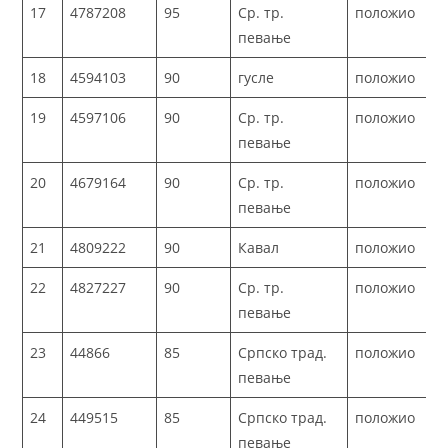
17
4787208
95
Ср. тр.
положио
певање
18
4594103
90
гусле
положио
19
4597106
90
Ср. тр.
положио
певање
20
4679164
90
Ср. тр.
положио
певање
21
4809222
90
Кавал
положио
22
4827227
90
Ср. тр.
положио
певање
23
44866
85
Српско трад.
положио
певање
24
449515
85
Српско трад.
положио
певање