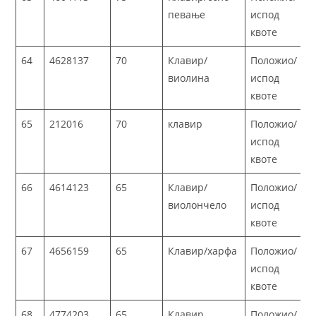
певање
испод
квоте
64
4628137
70
Клавир/
Положио/
виолина
испод
квоте
65
212016
70
клавир
Положио/
испод
квоте
66
4614123
65
Клавир/
Положио/
виолончело
испод
квоте
67
4656159
65
Клавир/харфа
Положио/
испод
квоте
68
4774203
65
Клавир
Положио/