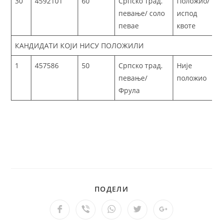
30
4592101
60
Српско трад.
Положио/
певање/ соло
испод
певае
квоте
КАНДИДАТИ КОЈИ НИСУ ПОЛОЖИЛИ
1
457586
50
Српско трад.
Није
певање/
положио
Фрула
ПОДЕЛИ