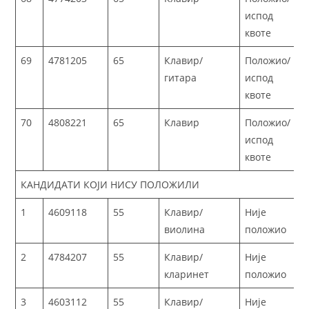
испод
квоте
69
4781205
65
Клавир/
Положио/
гитара
испод
квоте
70
4808221
65
Клавир
Положио/
испод
квоте
КАНДИДАТИ КОЈИ НИСУ ПОЛОЖИЛИ
1
4609118
55
Клавир/
Није
виолина
положио
2
4784207
55
Клавир/
Није
кларинет
положио
3
4603112
55
Клавир/
Није