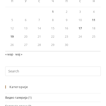
П
У
С
Ч
П
С
Н
1
2
3
4
5
6
7
8
9
10
11
12
13
14
15
16
17
18
19
20
21
22
23
24
25
26
27
28
29
30
« мар
мај »
Категорије
Видео галерија
(1)
Галерија слика
(3)