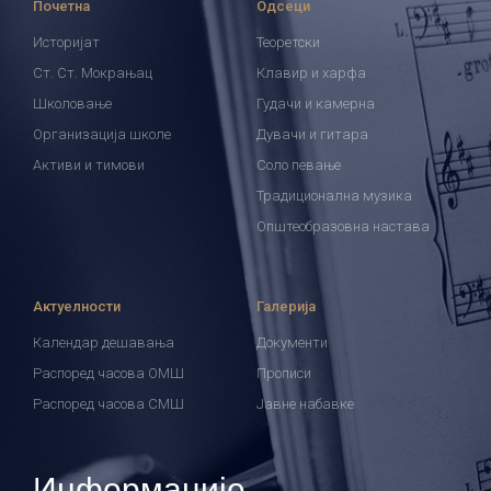
Почетна
Одсеци
Историјат
Теоретски
Ст. Ст. Мокрањац
Клавир и харфа
Школовање
Гудачи и камерна
Организација школе
Дувачи и гитара
Активи и тимови
Соло певање
Традиционална музика
Општеобразовна настава
Актуелности
Галерија
Календар дешавања
Документи
Распоред часова ОМШ
Прописи
Распоред часова СМШ
Јавне набавке
Информације