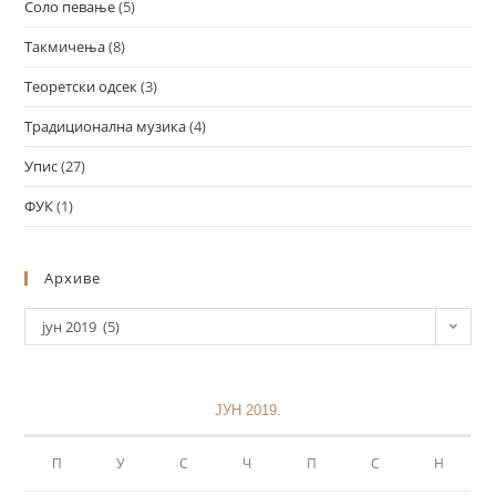
Соло певање
(5)
Такмичења
(8)
Теоретски одсек
(3)
Традиционална музика
(4)
Упис
(27)
ФУК
(1)
Архиве
јун 2019 (5)
ЈУН 2019.
П
У
С
Ч
П
С
Н