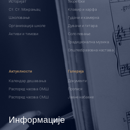
Историјат
Теоретски
Ст. Ст. Мокрањац
Клавир и харфа
Школовање
Гудачи и камерна
Организација школе
Дувачи и гитара
Активи и тимови
Соло певање
Традиционална музика
Општеобразовна настава
Актуелности
Галерија
Календар дешавања
Документи
Распоред часова ОМШ
Прописи
Распоред часова СМШ
Јавне набавке
Информације