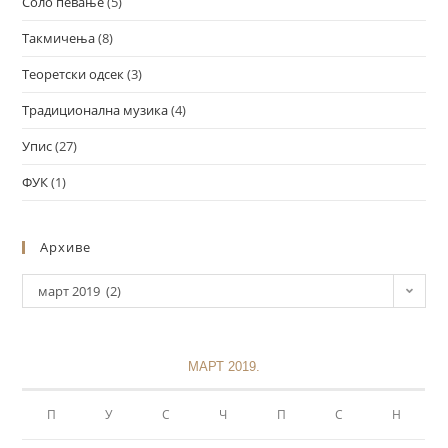
Соло певање
(5)
Такмичења
(8)
Теоретски одсек
(3)
Традиционална музика
(4)
Упис
(27)
ФУК
(1)
Архиве
март 2019 (2)
МАРТ 2019.
П
У
С
Ч
П
С
Н