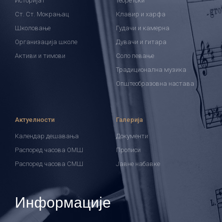
Историјат
Теоретски
Ст. Ст. Мокрањац
Клавир и харфа
Школовање
Гудачи и камерна
Организација школе
Дувачи и гитара
Активи и тимови
Соло певање
Традиционална музика
Општеобразовна настава
Актуелности
Галерија
Календар дешавања
Документи
Распоред часова ОМШ
Прописи
Распоред часова СМШ
Јавне набавке
Информације