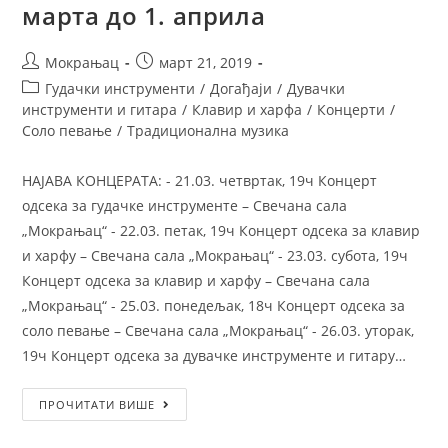
марта до 1. априла
Мокрањац
март 21, 2019
Гудачки инструменти
/
Догађаји
/
Дувачки
инструменти и гитара
/
Клавир и харфа
/
Концерти
/
Соло певање
/
Традиционална музика
НАЈАВА КОНЦЕРАТА: - 21.03. четвртак, 19ч Концерт
одсека за гудачке инструменте – Свечана сала
„Мокрањац“ - 22.03. петак, 19ч Концерт одсека за клавир
и харфу – Свечана сала „Мокрањац“ - 23.03. субота, 19ч
Концерт одсека за клавир и харфу – Свечана сала
„Мокрањац“ - 25.03. понедељак, 18ч Концерт одсека за
соло певање – Свечана сала „Мокрањац“ - 26.03. уторак,
19ч Концерт одсека за дувачке инструменте и гитару…
ПРОЧИТАТИ ВИШЕ