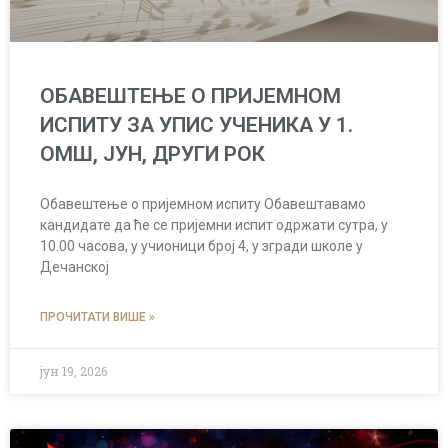
ОБАВЕШТЕЊЕ О ПРИЈЕМНОМ
ИСПИТУ ЗА УПИС УЧЕНИКА У 1.
ОМШ, ЈУН, ДРУГИ РОК
Обавештење о пријемном испиту Обавештавамо
кандидате да ће се пријемни испит одржати сутра, у
10.00 часова, у учионици број 4, у згради школе у
Дечанској
ПРОЧИТАТИ ВИШЕ »
јун 19, 2026