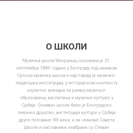
О ШКОЛИ
Музичка школа Мокрањац основана је 21.
септембра 1899. године у Београду под називом
Српска музичка школа и најстарија је музичко-
педагошка институција, у историјском контексту
изузетно значајна за развој музичког
образовања, васпитања и музичке културе у
Србији. Оснивач школе било је Београдско
певачко друштво, институција културе у Србији
друге половине XIX века, а за чланове Савета
Школе и наставнике изабрани су Стеван