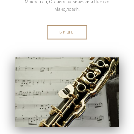
Мокрањац, Станислав Бинички и Цветко
Манојловић.
ВИШЕ