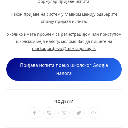
формулар пријаве испита.
Након пријаве на систем у главном менију одаберите
oпцију пријава испита.
Уколико имате проблем са регистрацијом или приступом
школском мејл налогу, молимо Вас да пишете на
markodjordjevic@mokranjacbg.rs
Пријава испита преко школског Google
налога
ПОДЕЛИ