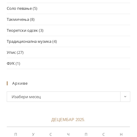
Соло певање
(5)
Такмичења
(8)
Теоретски одсек
(3)
Традиционална музика
(4)
Упис
(27)
ФУК
(1)
Архиве
Изабери месец
ДЕЦЕМБАР 2025.
П
У
С
Ч
П
С
Н