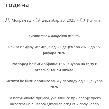
година
Мокрањац
децембар 30, 2025
Испити
Сустизање и ванредни испити
Рок за пријаву испита је од 30. децембра 2025. до 15.
јануара 2026.
Распоред ће бити објављен 16. јануара на сајту и
огласној табли школе.
Испити ће бити организовани у периоду од 19. јануара
2026.
За попуњавање пријава, ученици се пријављују преко
школског мејл налога @mokranjacbg.rs и попуњавају