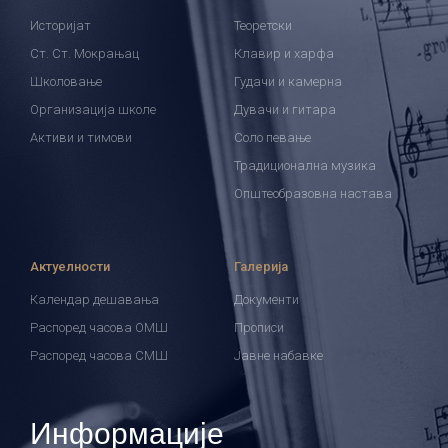
Историјат
Теоретски
Ст. Ст. Мокрањац
Клавир и харфа
Школовање
Гудачи и камерна
Организација школе
Дувачи и гитара
Активи и тимови
Соло певање
Традиционална музика
Општеобразовна настава
Актуелности
Галерија
Календар дешавања
Документи
Распоред часова ОМШ
Прописи
Распоред часова СМШ
Јавне набавке
Информације