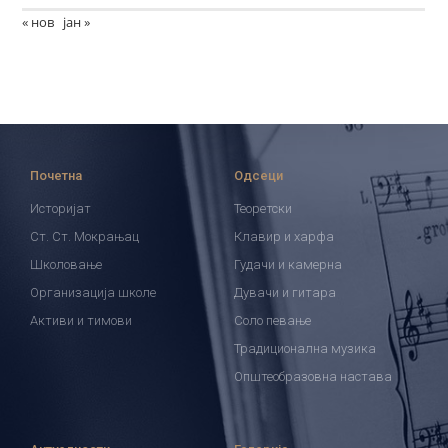
« нов
јан »
Почетна
Одсеци
Историјат
Теоретски
Ст. Ст. Мокрањац
Клавир и харфа
Школовање
Гудачи и камерна
Организација школе
Дувачи и гитара
Активи и тимови
Соло певање
Традиционална музика
Општеобразовна настава