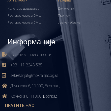
Актуелности
Галерија
Календар дешавања
Документи
Распоред часова ОМШ
Прописи
Распоред часова СМШ
Јавне набавке
Информације
Политика приватности
+381 11 3243 538
sekretarijat@mokranjacbg.rs
Дечанска 6, 11000, Београд,
Крунска 8, 11000, Београд
ПРАТИТЕ НАС