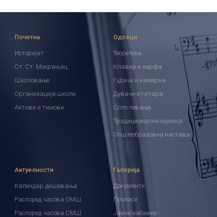
Почетна
Одсеци
Историјат
Теоретски
Ст. Ст. Мокрањац
Клавир и харфа
Школовање
Гудачи и камерна
Организација школе
Дувачи и гитара
Активи и тимови
Соло певање
Традиционална музика
Општеобразовна настава
Актуелности
Галерија
Календар дешавања
Документи
Распоред часова ОМШ
Прописи
Распоред часова СМШ
Јавне набавке